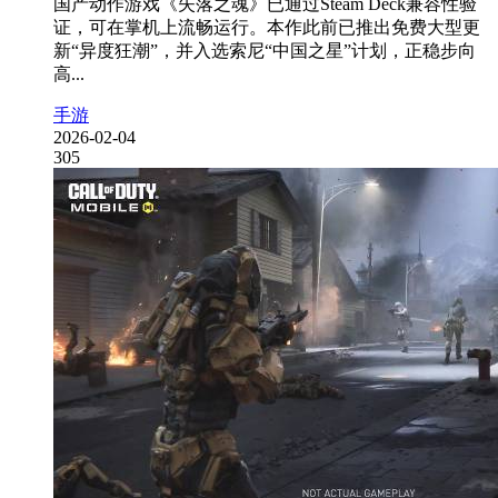
国产动作游戏《失落之魂》已通过Steam Deck兼容性验
证，可在掌机上流畅运行。本作此前已推出免费大型更
新“异度狂潮”，并入选索尼“中国之星”计划，正稳步向
高...
手游
2026-02-04
305