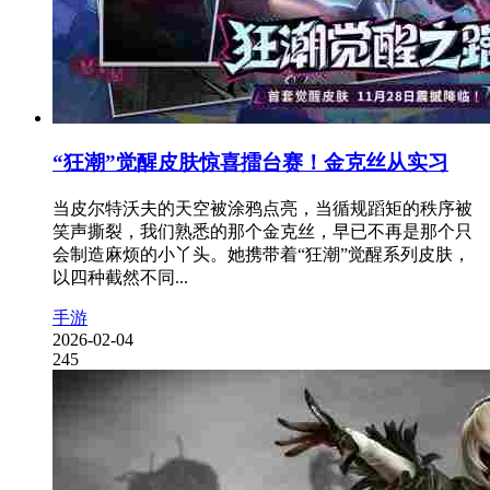
“狂潮”觉醒皮肤惊喜擂台赛！金克丝从实习
当皮尔特沃夫的天空被涂鸦点亮，当循规蹈矩的秩序被
笑声撕裂，我们熟悉的那个金克丝，早已不再是那个只
会制造麻烦的小丫头。她携带着“狂潮”觉醒系列皮肤，
以四种截然不同...
手游
2026-02-04
245