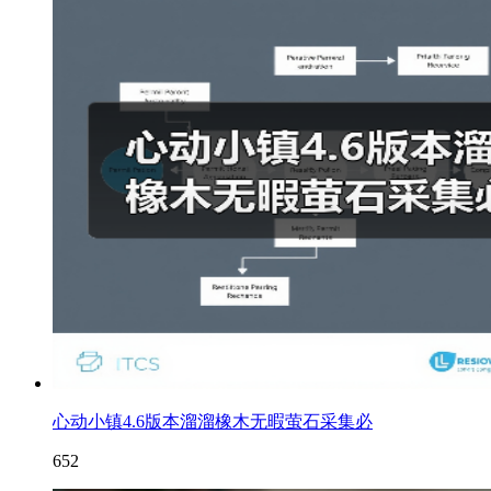
心动小镇4.6版本溜溜橡木无暇萤石采集必
652