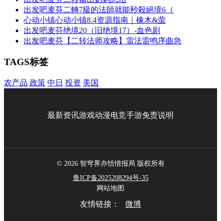
出发吧麦芬二轉7級的法師就能秒殺絕境6（
心动小镇心动小镇8.4资源指南｜橡木&萤
出发吧麦芬绝境20（旧绝境17）-血色剧
出发吧麦芬【二转法师攻略】雷法雷鸣序曲急
TAGS标签
农产品
政策
中日
投资
美国
最新资讯
游戏
动漫
电竞
手游
免责说明
© 2026 智穹界亦恬情报局 版权所有
鲁ICP备2025208294号-35
网站地图
友情链接：
微博