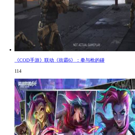
《COD手游》联动《街霸6》：拳与枪的碰
114