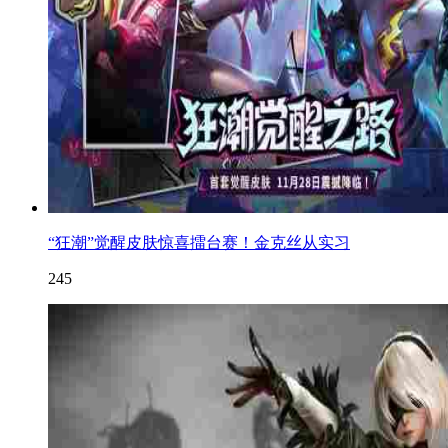
“狂潮”觉醒皮肤惊喜擂台赛！金克丝从实习
245