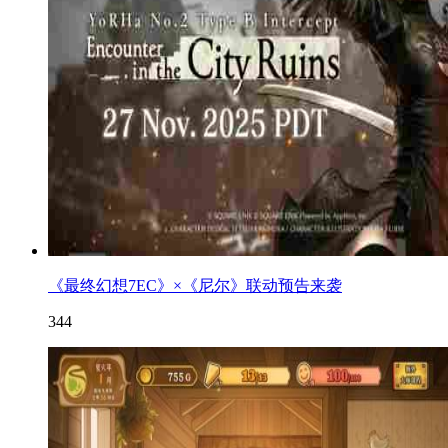
《最终幻想7EC》×《尼尔》联动预告来袭
344