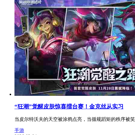
“狂潮”觉醒皮肤惊喜擂台赛！金克丝从实习
当皮尔特沃夫的天空被涂鸦点亮，当循规蹈矩的秩序被笑声
手游