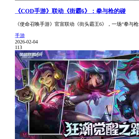
《COD手游》联动《街霸6》：拳与枪的碰
《使命召唤手游》官宣联动《街头霸王6》，一场“拳与枪”
手游
2026-02-04
113