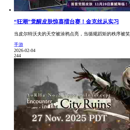
“狂潮”觉醒皮肤惊喜擂台赛！金克丝从实习
当皮尔特沃夫的天空被涂鸦点亮，当循规蹈矩的秩序被笑声
手游
2026-02-04
244