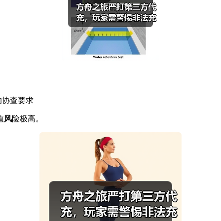
的协查要求
值
风
险极高。