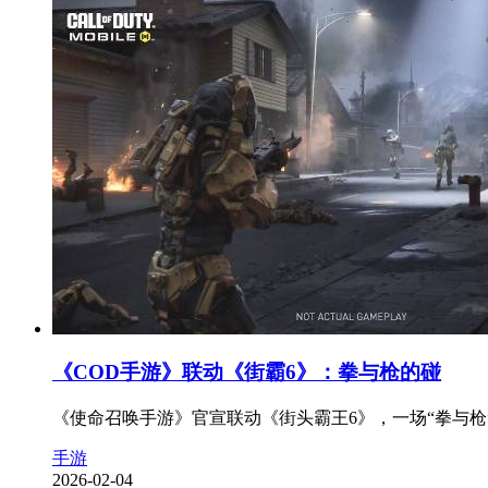
《COD手游》联动《街霸6》：拳与枪的碰
《使命召唤手游》官宣联动《街头霸王6》，一场“拳与枪”
手游
2026-02-04