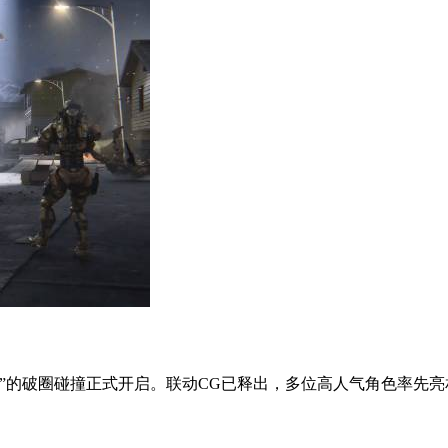
的破圈碰撞正式开启。联动CG已释出，多位高人气角色率先亮相。