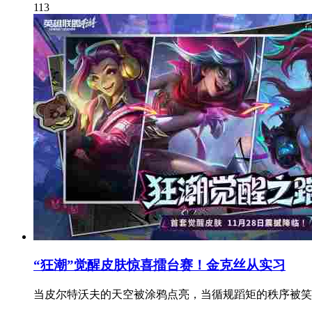
113
“狂潮”觉醒皮肤惊喜擂台赛！金克丝从实习
当皮尔特沃夫的天空被涂鸦点亮，当循规蹈矩的秩序被笑声