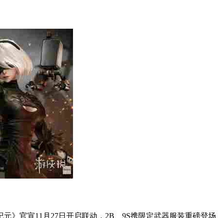
元》官宣11月27日开启联动，2B、9S携限定武器服装重磅登场