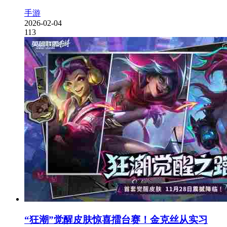
手游
2026-02-04
113
“狂潮”觉醒皮肤惊喜擂台赛！金克丝从实习