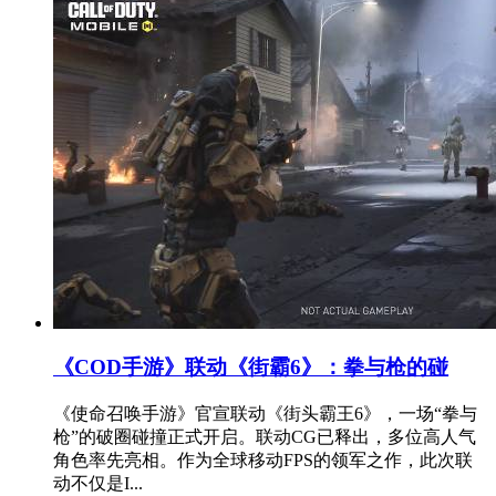
《COD手游》联动《街霸6》：拳与枪的碰
《使命召唤手游》官宣联动《街头霸王6》，一场“拳与
枪”的破圈碰撞正式开启。联动CG已释出，多位高人气
角色率先亮相。作为全球移动FPS的领军之作，此次联
动不仅是I...