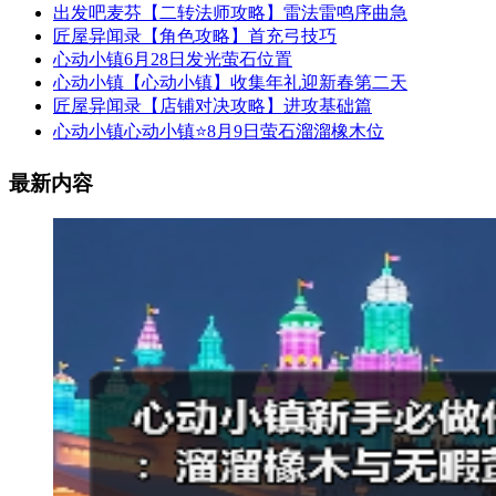
出发吧麦芬【二转法师攻略】雷法雷鸣序曲急
匠屋异闻录【角色攻略】首充弓技巧
心动小镇6月28日发光萤石位置
心动小镇【心动小镇】收集年礼迎新春第二天
匠屋异闻录【店铺对决攻略】进攻基础篇
心动小镇心动小镇⭐8月9日萤石溜溜橡木位
最新内容