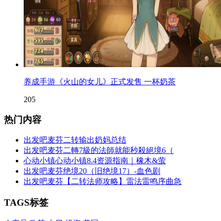
养成手游《火山的女儿》正式发售 一杯奶茶
205
热门内容
出发吧麦芬二转输出奶妈总结
出发吧麦芬二轉7級的法師就能秒殺絕境6（
心动小镇心动小镇8.4资源指南｜橡木&萤
出发吧麦芬绝境20（旧绝境17）-血色剧
出发吧麦芬【二转法师攻略】雷法雷鸣序曲急
TAGS标签