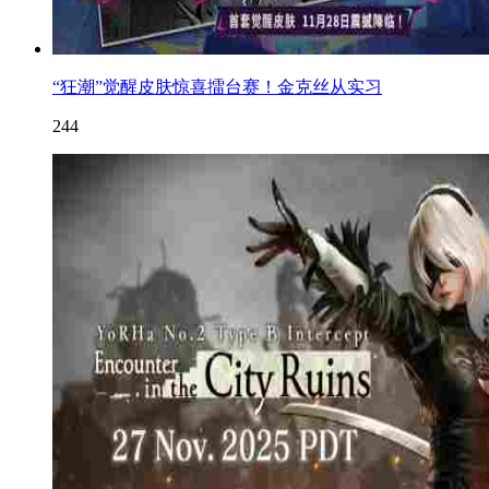
“狂潮”觉醒皮肤惊喜擂台赛！金克丝从实习
244