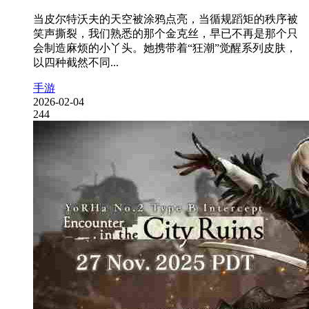
当皮尔特沃夫的天空被涂鸦点亮，当循规蹈矩的秩序被
笑声撕裂，我们熟悉的那个金克丝，早已不再是那个只
会制造麻烦的小丫头。她携带着“狂潮”觉醒系列皮肤，
以四种截然不同...
手游
2026-02-04
244