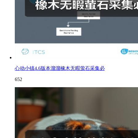
心动小镇4.6版本溜溜橡木无暇萤石采集必
652