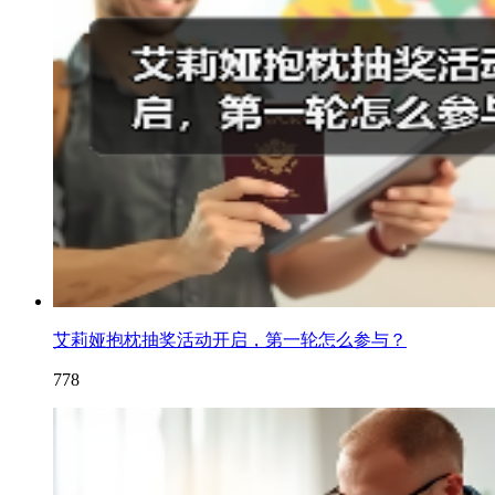
艾莉娅抱枕抽奖活动开启，第一轮怎么参与？
778