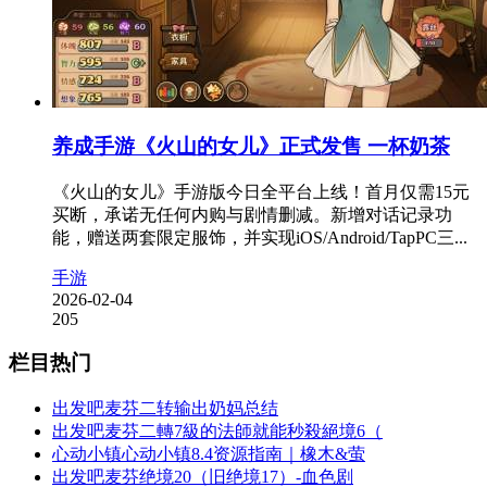
养成手游《火山的女儿》正式发售 一杯奶茶
《火山的女儿》手游版今日全平台上线！首月仅需15元
买断，承诺无任何内购与剧情删减。新增对话记录功
能，赠送两套限定服饰，并实现iOS/Android/TapPC三...
手游
2026-02-04
205
栏目热门
出发吧麦芬二转输出奶妈总结
出发吧麦芬二轉7級的法師就能秒殺絕境6（
心动小镇心动小镇8.4资源指南｜橡木&萤
出发吧麦芬绝境20（旧绝境17）-血色剧