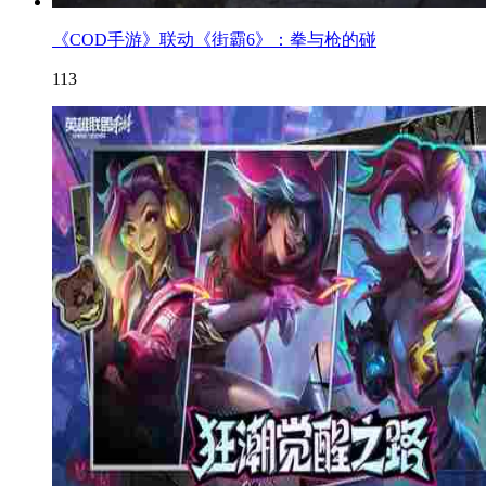
《COD手游》联动《街霸6》：拳与枪的碰
113