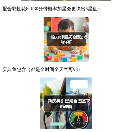
配合彩虹花buff30分钟概率加星会更快出5星鱼～
庆典鱼包含（都是全时间全天气可钓）