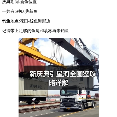
庆典期间-新鱼位置
一共有5种庆典新鱼
钓鱼
地点:花田-鲸鱼海那边
记得带上足够的鱼尾和喷雾再来钓鱼