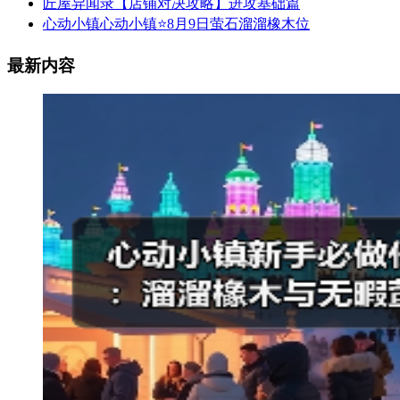
匠屋异闻录【店铺对决攻略】进攻基础篇
心动小镇心动小镇⭐8月9日萤石溜溜橡木位
最新内容