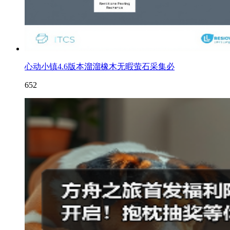
心动小镇4.6版本溜溜橡木无暇萤石采集必
652