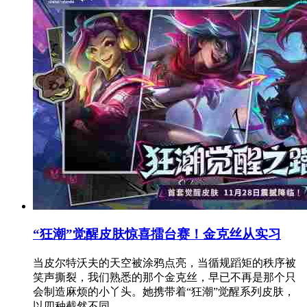
“狂潮”觉醒皮肤惊喜擂台赛！金克丝从实习
当皮尔特沃夫的天空被涂鸦点亮，当循规蹈矩的秩序被
笑声撕裂，我们熟悉的那个金克丝，早已不再是那个只
会制造麻烦的小丫头。她携带着“狂潮”觉醒系列皮肤，
以四种截然不同...