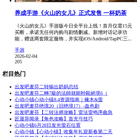
养成手游《火山的女儿》正式发售 一杯奶茶
《火山的女儿》手游版今日全平台上线！首月仅需15元
买断，承诺无任何内购与剧情删减。新增对话记录功
能，赠送两套限定服饰，并实现iOS/Android/TapPC三...
手游
2026-02-04
205
栏目热门
出发吧麦芬二转输出奶妈总结
出发吧麦芬二轉7級的法師就能秒殺絕境6（
心动小镇心动小镇8.4资源指南｜橡木&萤
出发吧麦芬绝境20（旧绝境17）-血色剧
出发吧麦芬【二转法师攻略】雷法雷鸣序曲急
匠屋异闻录【角色攻略】首充弓技巧
心动小镇6月28日发光萤石位置
心动小镇【心动小镇】收集年礼迎新春第二天