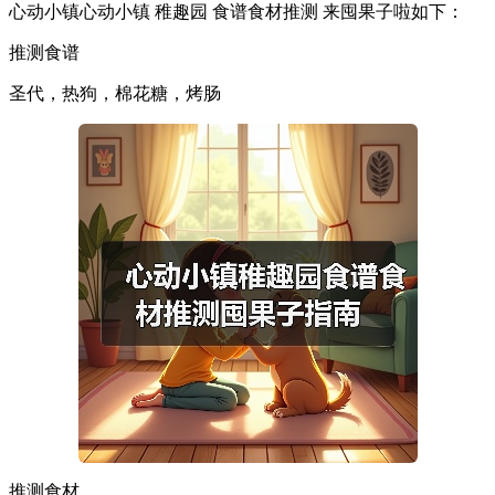
心动小镇心动小镇 稚趣园 食谱食材推测 来囤果子啦如下：
推测食谱
圣代，热狗，棉花糖，烤肠
推测食材