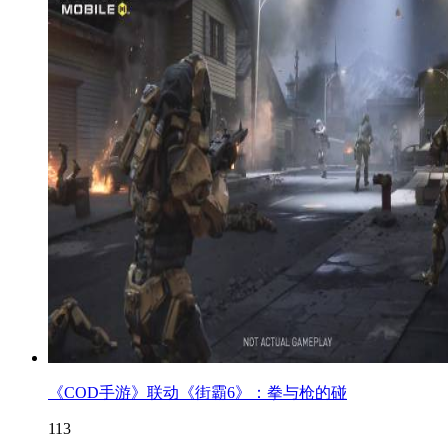
《COD手游》联动《街霸6》：拳与枪的碰
113