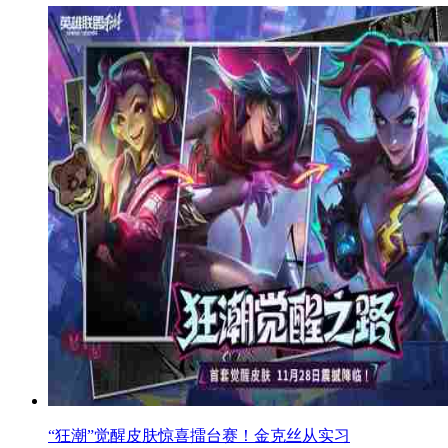
“狂潮”觉醒皮肤惊喜擂台赛！金克丝从实习