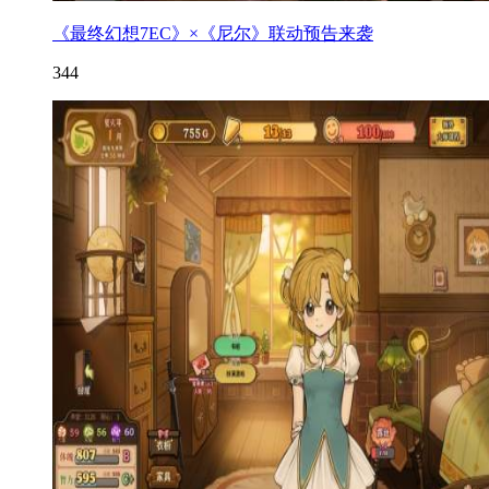
《最终幻想7EC》×《尼尔》联动预告来袭
344