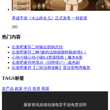
养成手游《火山的女儿》正式发售 一杯奶茶
205
热门内容
出发吧麦芬二转输出奶妈总结
出发吧麦芬二轉7級的法師就能秒殺絕境6（
心动小镇心动小镇8.4资源指南｜橡木&萤
出发吧麦芬绝境20（旧绝境17）-血色剧
出发吧麦芬【二转法师攻略】雷法雷鸣序曲急
TAGS标签
农产品
政策
中日
投资
美国
最新资讯
游戏
动漫
电竞
手游
免责说明