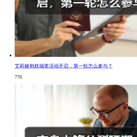
艾莉娅抱枕抽奖活动开启，第一轮怎么参与？
776