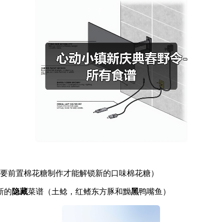
需要前置棉花糖制作才能解锁新的口味棉花糖）
新的
隐藏
菜谱（土鲶，红鳍东方豚和黝
黑
鸭嘴鱼）