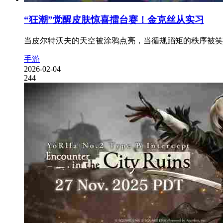
“狂潮”觉醒皮肤惊喜擂台赛！金克丝从实习
当皮尔特沃夫的天空被涂鸦点亮，当循规蹈矩的秩序被笑声
手游
2026-02-04
244