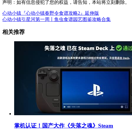
声明：如有信息侵犯了您的权益，请告知，本站将立刻删除。
心动小镇『心动小镇春野令食谱攻略2』延伸版
心动小镇引星河第一周丨鱼虫食谱园艺图鉴攻略合集
相关推荐
掌机认证！国产大作《失落之魂》Steam