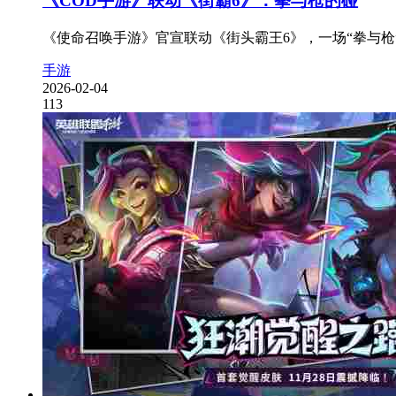
《COD手游》联动《街霸6》：拳与枪的碰
《使命召唤手游》官宣联动《街头霸王6》，一场“拳与枪”
手游
2026-02-04
113