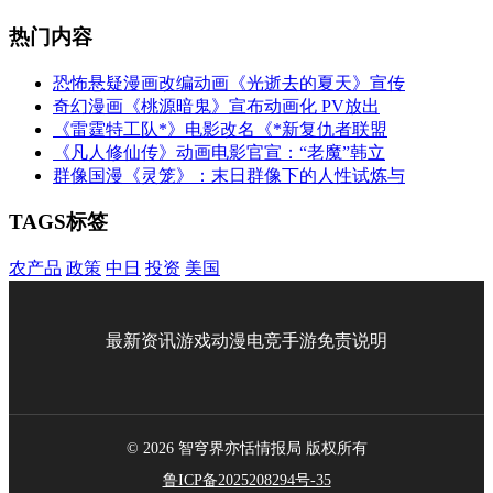
热门内容
恐怖悬疑漫画改编动画《光逝去的夏天》宣传
奇幻漫画《桃源暗鬼》宣布动画化 PV放出
《雷霆特工队*》电影改名《*新复仇者联盟
《凡人修仙传》动画电影官宣：“老魔”韩立
群像国漫《灵笼》：末日群像下的人性试炼与
TAGS标签
农产品
政策
中日
投资
美国
最新资讯
游戏
动漫
电竞
手游
免责说明
© 2026 智穹界亦恬情报局 版权所有
鲁ICP备2025208294号-35