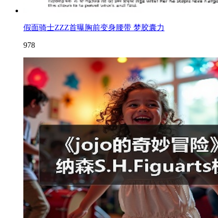
假面骑士ZZZ首曝胸前变身腰带 梦胶囊力
978