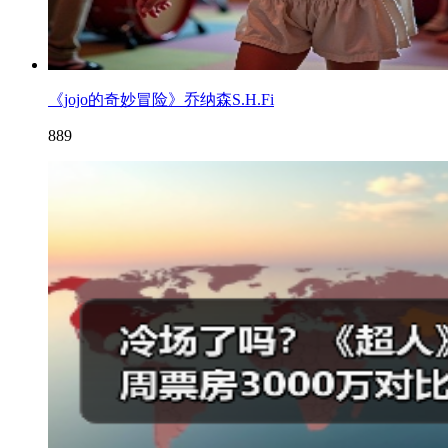
《jojo的奇妙冒险》乔纳森S.H.Fi
889