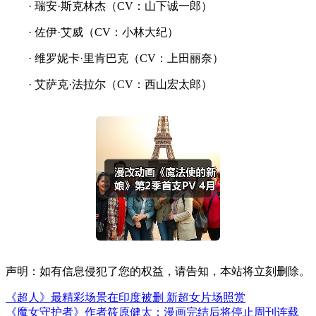
· 瑞安·斯克林杰（CV：山下诚一郎）
· 佐伊·艾威（CV：小林大纪）
· 维罗妮卡·里肯巴克（CV：上田丽奈）
· 艾萨克·法拉尔（CV：西山宏太郎）
声明：如有信息侵犯了您的权益，请告知，本站将立刻删除。
《超人》最精彩场景在印度被删 新超女片场照赏
《魔女守护者》作者筱原健太：漫画完结后将停止周刊连载