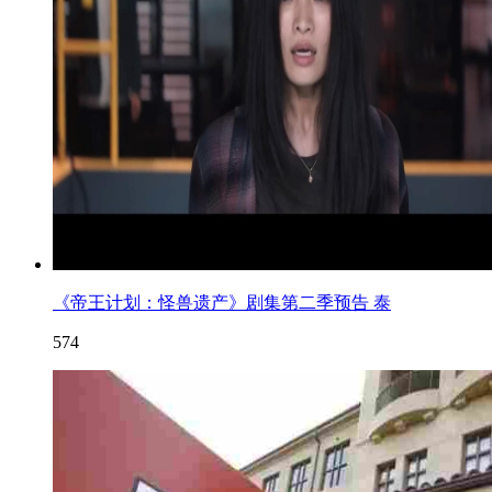
《帝王计划：怪兽遗产》剧集第二季预告 泰
574