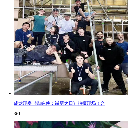
成龙现身《蜘蛛侠：崭新之日》拍摄现场！合
361