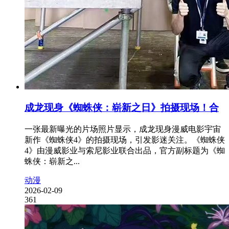
成龙现身《蜘蛛侠：崭新之日》拍摄现场！合
一张最新曝光的片场照片显示，成龙现身漫威电影宇宙
新作《蜘蛛侠4》的拍摄现场，引发影迷关注。《蜘蛛侠
4》由漫威影业与索尼影业联合出品，官方副标题为《蜘
蛛侠：崭新之...
动漫
2026-02-09
361