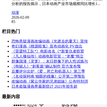
分析的报告揭示，日本动画产业市场规模同比增长1...
动漫
2026-02-09
85
栏目热门
恐怖悬疑漫画改编动画《光逝去的夏天》宣传
奇幻漫画《桃源暗鬼》宣布动画化 PV放出
《雷霆特工队*》电影改名《*新复仇者联盟
《凡人修仙传》动画电影官宣：“老魔”韩立
群像国漫《灵笼》：末日群像下的人性试炼与
《电锯人》“刺客篇”确认制作 官方发布预
豆瓣评分出炉 《爱，死亡和机器人》第三季
《名侦探柯南 独眼的残像》公开第二弹预告
改编动画《紫云寺家的兄弟姐妹》公布特别消
日本盗版漫画界最新统计 2021年损失超
最新内容