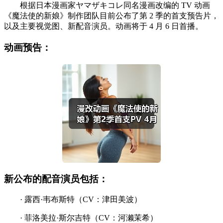
根据日本漫画家ヤマザキコレ同名漫画改编的 TV 动画
《魔法使的新娘》制作团队目前公布了第 2 季的首支预告片，
以及主要视觉图、新配音演员。动画将于 4 月 6 日首播。
动画预告：
新公布的配音演员包括：
· 露西·韦布斯特（CV：津田美波）
· 菲洛美拉·斯尔吉特（CV：河濑茉希）