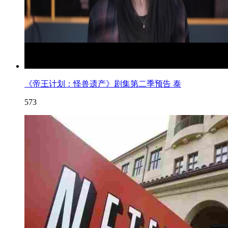
《帝王计划：怪兽遗产》剧集第二季预告 泰
573