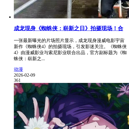
成龙现身《蜘蛛侠：崭新之日》拍摄现场！合
一张最新曝光的片场照片显示，成龙现身漫威电影宇宙
新作《蜘蛛侠4》的拍摄现场，引发影迷关注。《蜘蛛侠
4》由漫威影业与索尼影业联合出品，官方副标题为《蜘
蛛侠：崭新之...
动漫
2026-02-09
361