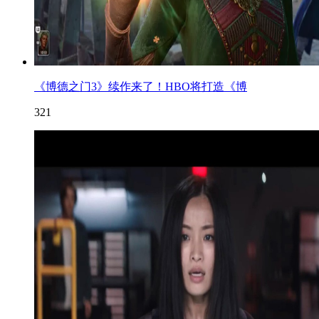
《博德之门3》续作来了！HBO将打造《博
321