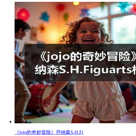
《jojo的奇妙冒险》乔纳森S.H.Fi