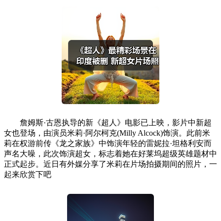
詹姆斯·古恩执导的新《超人》电影已上映，影片中新超
女也登场，由演员米莉·阿尔柯克(Milly Alcock)饰演。此前米
莉在权游前传《龙之家族》中饰演年轻的雷妮拉·坦格利安而
声名大噪，此次饰演超女，标志着她在好莱坞超级英雄题材中
正式起步。近日有外媒分享了米莉在片场拍摄期间的照片，一
起来欣赏下吧