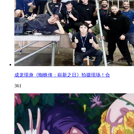
成龙现身《蜘蛛侠：崭新之日》拍摄现场！合
361