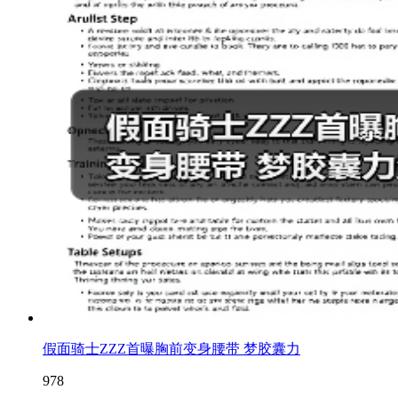
假面骑士ZZZ首曝胸前变身腰带 梦胶囊力
978