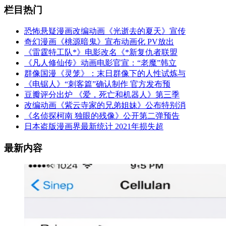
栏目热门
恐怖悬疑漫画改编动画《光逝去的夏天》宣传
奇幻漫画《桃源暗鬼》宣布动画化 PV放出
《雷霆特工队*》电影改名《*新复仇者联盟
《凡人修仙传》动画电影官宣：“老魔”韩立
群像国漫《灵笼》：末日群像下的人性试炼与
《电锯人》“刺客篇”确认制作 官方发布预
豆瓣评分出炉 《爱，死亡和机器人》第三季
改编动画《紫云寺家的兄弟姐妹》公布特别消
《名侦探柯南 独眼的残像》公开第二弹预告
日本盗版漫画界最新统计 2021年损失超
最新内容