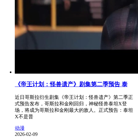
《帝王计划：怪兽遗产》剧集第二季预告 泰
近日哥斯拉衍生剧集《帝王计划：怪兽遗产》第二季正
式预告发布，哥斯拉和金刚回归，神秘怪兽泰坦X登
场，将成为哥斯拉和金刚最大的敌人。正式预告：泰坦
X不是普
动漫
2026-02-09