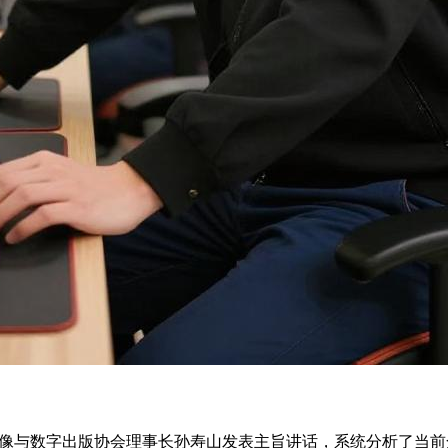
国音像与数字出版协会理事长孙寿山发表主旨讲话，系统分析了当前