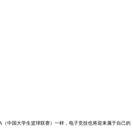
A（中国大学生篮球联赛）一样，电子竞技也将迎来属于自己的