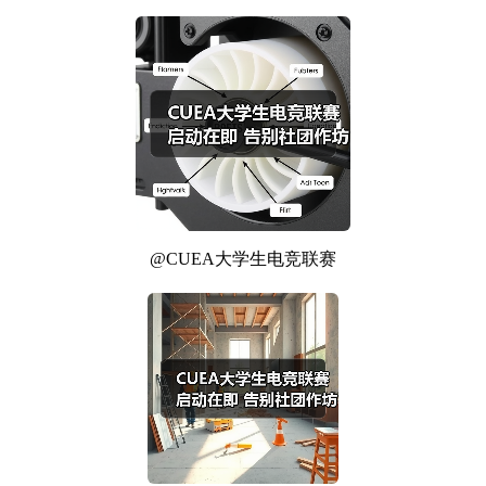
@
CUEA大学生电竞联赛