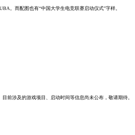
UBA。而配图也有“中国大学生电竞联赛启动仪式”字样。
目前涉及的游戏项目、启动时间等信息尚未公布，敬请期待。