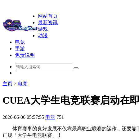
网站首页
最新资讯
游戏
动漫
电竞
手游
免责说明
主页
>
电竞
CUEA大学生电竞联赛启动在
2026-06-06 05:57:55
电竞
751
体育赛事的良好发展不仅靠最高职业联赛的运作，还要靠下属
正规「大学生电竞联赛」！