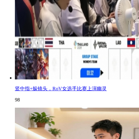
竖中指+躲镜头，RoV女选手比赛上演幽灵
98