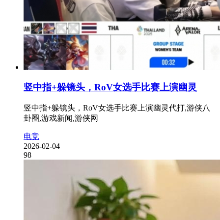
竖中指+躲镜头，RoV女选手比赛上演幽灵
竖中指+躲镜头，RoV女选手比赛上演幽灵代打,游侠八
卦圈,游戏新闻,游侠网
电竞
2026-02-04
98