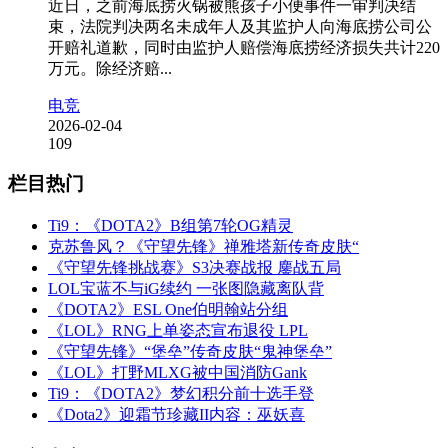
近日，之前海底捞火锅被熊孩子小便事件一审判决结
束，法院判决两名未成年人及其监护人向海底捞公司公
开赔礼道歉，同时由监护人赔偿海底捞经济损失共计220
万元。除经济赔...
电竞
2026-02-04
109
栏目热门
Ti9：《DOTA2》B组第7轮OG精灵
克苏鲁风？《守望先锋》禅雅塔新传奇皮肤“
《守望先锋挑战赛》S3决赛战报 鏖战五局
LOL宝蓝不与iG续约 一张图隐藏离队背
《DOTA2》ESL One伯明翰站分组
《LOL》RNG上单姿态宣布退役 LPL
《守望先锋》“堡垒”传奇皮肤“鬼神堡垒”
《LOL》打野MLXG被中国消防Gank
Ti9：《DOTA2》梦幻积分前十选手登
《Dota2》迎霜节珍藏II内容：巫妖喜