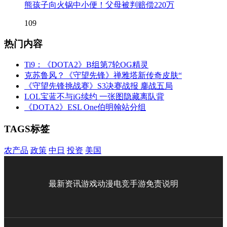
熊孩子向火锅中小便！父母被判赔偿220万
109
热门内容
Ti9：《DOTA2》B组第7轮OG精灵
克苏鲁风？《守望先锋》禅雅塔新传奇皮肤“
《守望先锋挑战赛》S3决赛战报 鏖战五局
LOL宝蓝不与iG续约 一张图隐藏离队背
《DOTA2》ESL One伯明翰站分组
TAGS标签
农产品
政策
中日
投资
美国
最新资讯
游戏
动漫
电竞
手游
免责说明