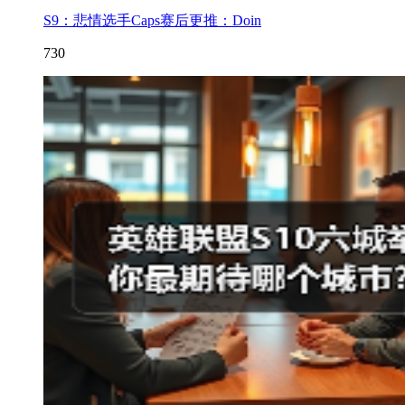
S9：悲情选手Caps赛后更推：Doin
730