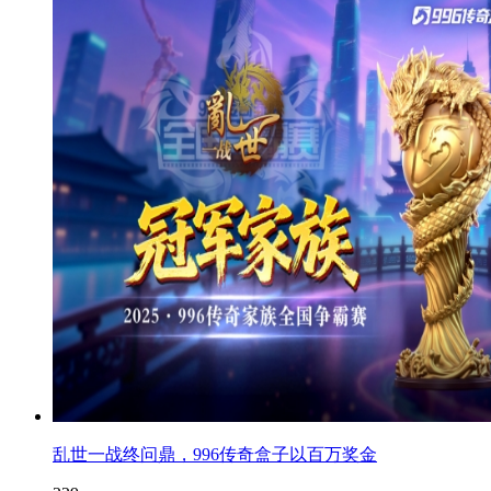
乱世一战终问鼎，996传奇盒子以百万奖金