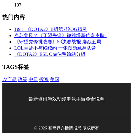
107
热门内容
Ti9：《DOTA2》B组第7轮OG精灵
克苏鲁风？《守望先锋》禅雅塔新传奇皮肤“
《守望先锋挑战赛》S3决赛战报 鏖战五局
LOL宝蓝不与iG续约 一张图隐藏离队背
《DOTA2》ESL One伯明翰站分组
TAGS标签
农产品
政策
中日
投资
美国
最新资讯
游戏
动漫
电竞
手游
免责说明
© 2026 智穹界亦恬情报局 版权所有