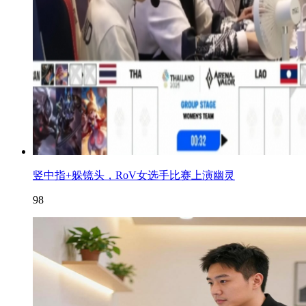
竖中指+躲镜头，RoV女选手比赛上演幽灵
98