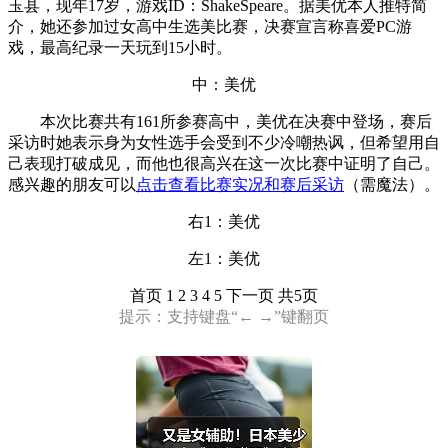
玉县，现年17岁，游戏ID：ShakeSpeare。据美优本人推特简
介，她还参加过女高中生选美比赛，决赛宣言称喜爱PC游
戏，最高纪录一天玩到15小时。
中：美优
本次比赛共有161所参赛高中，美优在决赛中登场，赛后
采访时她表示身为女性选手会受到不少冷嘲热讽，但希望用自
己表现打破成见，而他也很高兴在这一次比赛中证明了自己。
感兴趣的朋友可以
点击查看比赛实况和赛后采访
（需魔法）。
右1：美优
左1：美优
首页
1 2 3 4 5
下一页
共5页
提示：支持键盘“← →”键翻页