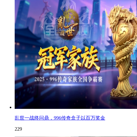
乱世一战终问鼎，996传奇盒子以百万奖金
229