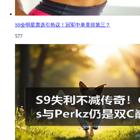
S9全明星票选引热议！冠军中单竟排第三？
577