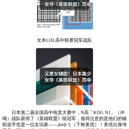
女本LOL高中联赛冠军战队
日本第二届全国高中电竞大赛中，N高「KDG N1」（冲
绳）战队获得了《英雄联盟》组冠军，值得注意的是他们的辅
助选手也是一位女玩家——みゆう（下称美优）！美优出身埼