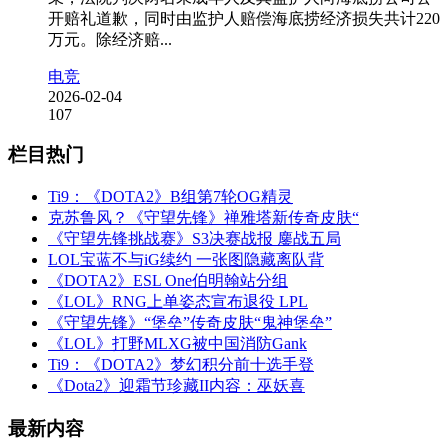
开赔礼道歉，同时由监护人赔偿海底捞经济损失共计220
万元。除经济赔...
电竞
2026-02-04
107
栏目热门
Ti9：《DOTA2》B组第7轮OG精灵
克苏鲁风？《守望先锋》禅雅塔新传奇皮肤“
《守望先锋挑战赛》S3决赛战报 鏖战五局
LOL宝蓝不与iG续约 一张图隐藏离队背
《DOTA2》ESL One伯明翰站分组
《LOL》RNG上单姿态宣布退役 LPL
《守望先锋》“堡垒”传奇皮肤“鬼神堡垒”
《LOL》打野MLXG被中国消防Gank
Ti9：《DOTA2》梦幻积分前十选手登
《Dota2》迎霜节珍藏II内容：巫妖喜
最新内容