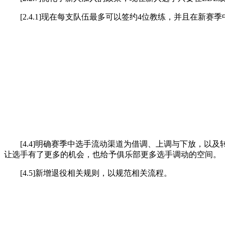
[2.4.1]现在每支队伍最多可以签约4位教练，并且在新赛
[4.4]明确赛季中选手流动渠道为借调、上调与下放，以
让选手有了更多的机会，也给予俱乐部更多选手调动的空间。
[4.5]新增退役相关规则，以规范相关流程。