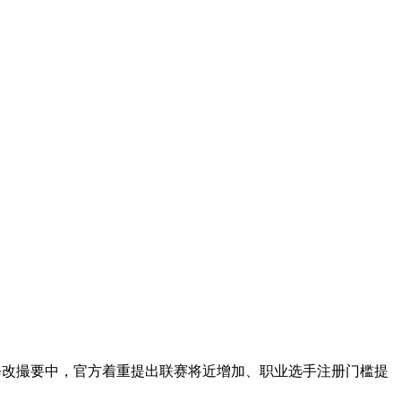
修改撮要中，官方着重提出联赛将近增加、职业选手注册门槛提