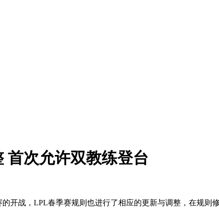
 首次允许双教练登台
赛的开战，LPL春季赛规则也进行了相应的更新与调整，在规则