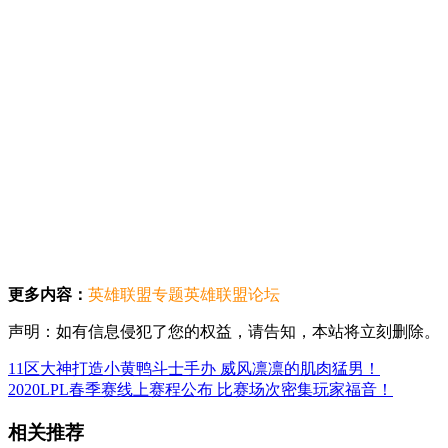
更多内容：
英雄联盟专题
英雄联盟论坛
声明：如有信息侵犯了您的权益，请告知，本站将立刻删除。
11区大神打造小黄鸭斗士手办 威风凛凛的肌肉猛男！
2020LPL春季赛线上赛程公布 比赛场次密集玩家福音！
相关推荐