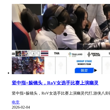
竖中指+躲镜头，RoV女选手比赛上演幽灵
竖中指+躲镜头，RoV女选手比赛上演幽灵代打,游侠八卦
电竞
2026-02-04