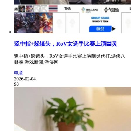
竖中指+躲镜头，RoV女选手比赛上演幽灵
竖中指+躲镜头，RoV女选手比赛上演幽灵代打,游侠八
卦圈,游戏新闻,游侠网
电竞
2026-02-04
98