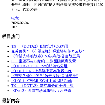
开赔礼道歉，同时由监护人赔偿海底捞经济损失共计220
万元。除经济赔...
电竞
2026-02-04
107
栏目热门
Ti9：《DOTA2》B组第7轮OG精灵
克苏鲁风？《守望先锋》禅雅塔新传奇皮肤“
《守望先锋挑战赛》S3决赛战报 鏖战五局
LOL宝蓝不与iG续约 一张图隐藏离队背
《DOTA2》ESL One伯明翰站分组
《LOL》RNG上单姿态宣布退役 LPL
《守望先锋》“堡垒”传奇皮肤“鬼神堡垒”
《LOL》打野MLXG被中国消防Gank
Ti9：《DOTA2》梦幻积分前十选手登
《Dota2》迎霜节珍藏II内容：巫妖喜
最新内容