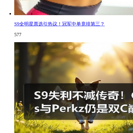
S9全明星票选引热议！冠军中单竟排第三？
577