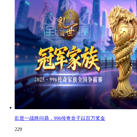
乱世一战终问鼎，996传奇盒子以百万奖金
229