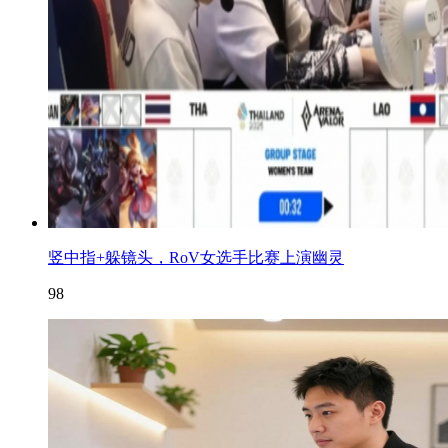
竖中指+躲镜头，RoV女选手比赛上演幽灵
98