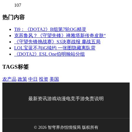
107
热门内容
Ti9：《DOTA2》B组第7轮OG精灵
克苏鲁风？《守望先锋》禅雅塔新传奇皮肤“
《守望先锋挑战赛》S3决赛战报 鏖战五局
LOL宝蓝不与iG续约 一张图隐藏离队背
《DOTA2》ESL One伯明翰站分组
TAGS标签
农产品
政策
中日
投资
美国
最新资讯
游戏
动漫
电竞
手游
免责说明
© 2026 智穹界亦恬情报局 版权所有