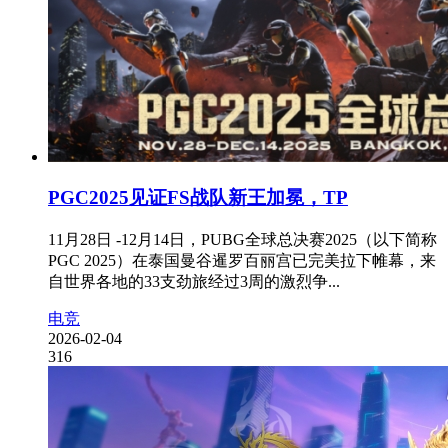
PGC2025见证FS战队新王加冕，TP
11月28日 -12月14日，PUBG全球总决赛2025（以下简称
PGC 2025）在泰国曼谷暹罗百丽宫已完美拉下帷幕，来
自世界各地的33支劲旅经过3周的激烈争...
电竞
2026-02-04
316