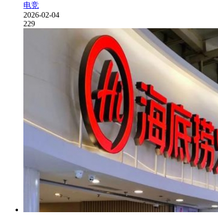
电竞
2026-02-04
229