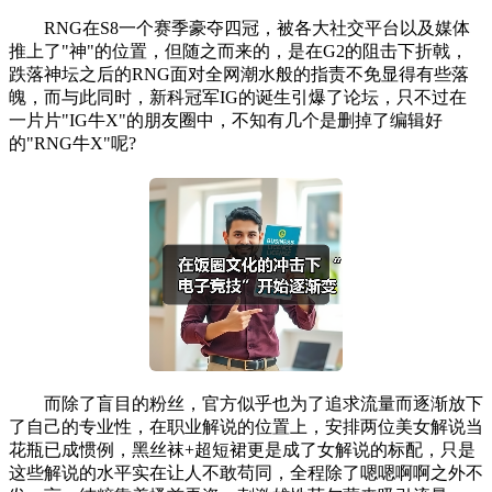
RNG在S8一个赛季豪夺四冠，被各大社交平台以及媒体
推上了"神"的位置，但随之而来的，是在G2的阻击下折戟，
跌落神坛之后的RNG面对全网潮水般的指责不免显得有些落
魄，而与此同时，新科冠军IG的诞生引爆了论坛，只不过在
一片片"IG牛X"的朋友圈中，不知有几个是删掉了编辑好
的"RNG牛X"呢?
而除了盲目的粉丝，官方似乎也为了追求流量而逐渐放下
了自己的专业性，在职业解说的位置上，安排两位美女解说当
花瓶已成惯例，黑丝袜+超短裙更是成了女解说的标配，只是
这些解说的水平实在让人不敢苟同，全程除了嗯嗯啊啊之外不