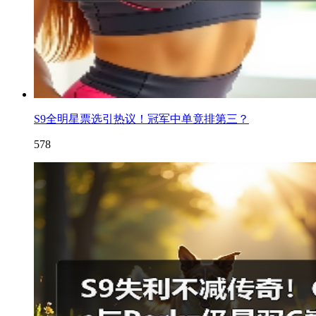
S9全明星票选引热议！冠军中单竟排第三？
578