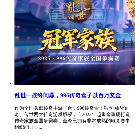
乱世一战终问鼎，996传奇盒子以百万奖金
作为全国头部传奇手游平台，996传奇盒子独享国内传
奇、传世两大传奇游戏版权，自2022年起重金重磅打造
传奇家族全国争霸赛，至今已拥有非常成熟的电竞赛事
组织能力，...