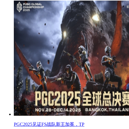
PGC2025见证FS战队新王加冕，TP