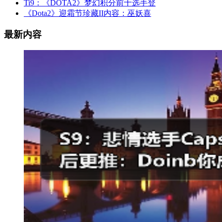
Ti9：《DOTA2》梦幻积分前十选手登
《Dota2》迎霜节珍藏II内容：巫妖喜
最新内容