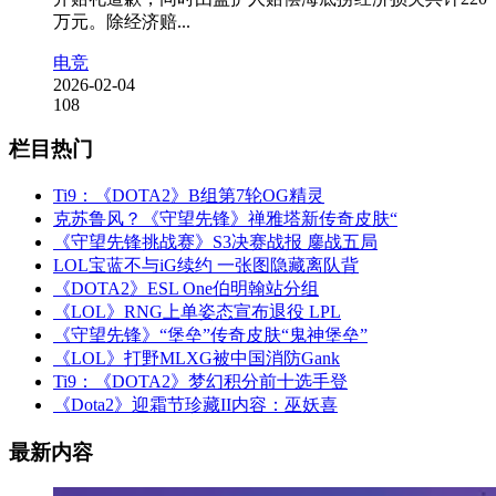
万元。除经济赔...
电竞
2026-02-04
108
栏目热门
Ti9：《DOTA2》B组第7轮OG精灵
克苏鲁风？《守望先锋》禅雅塔新传奇皮肤“
《守望先锋挑战赛》S3决赛战报 鏖战五局
LOL宝蓝不与iG续约 一张图隐藏离队背
《DOTA2》ESL One伯明翰站分组
《LOL》RNG上单姿态宣布退役 LPL
《守望先锋》“堡垒”传奇皮肤“鬼神堡垒”
《LOL》打野MLXG被中国消防Gank
Ti9：《DOTA2》梦幻积分前十选手登
《Dota2》迎霜节珍藏II内容：巫妖喜
最新内容