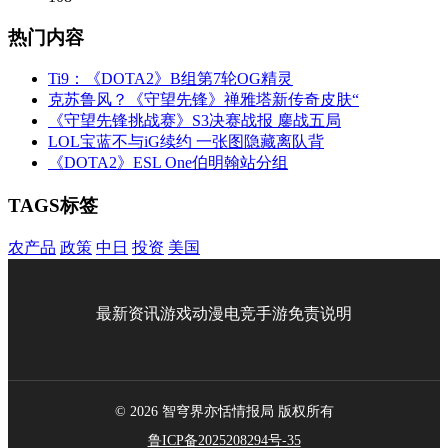
热门内容
Ti9：《DOTA2》B组第7轮OG精灵
克苏鲁风？《守望先锋》禅雅塔新传奇皮肤“
《守望先锋挑战赛》S3决赛战报 鏖战五局
LOL宝蓝不与iG续约 一张图隐藏离队背
《DOTA2》ESL One伯明翰站分组
TAGS标签
农产品
政策
中日
投资
美国
最新资讯
游戏
动漫
电竞
手游
免责说明
© 2026 智穹界亦恬情报局 版权所有
鲁ICP备2025208294号-35