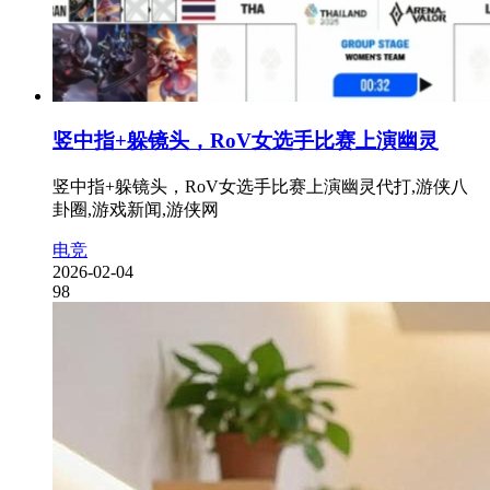
竖中指+躲镜头，RoV女选手比赛上演幽灵
竖中指+躲镜头，RoV女选手比赛上演幽灵代打,游侠八
卦圈,游戏新闻,游侠网
电竞
2026-02-04
98