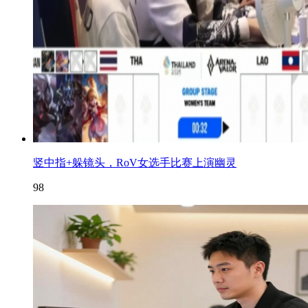
竖中指+躲镜头，RoV女选手比赛上演幽灵
98