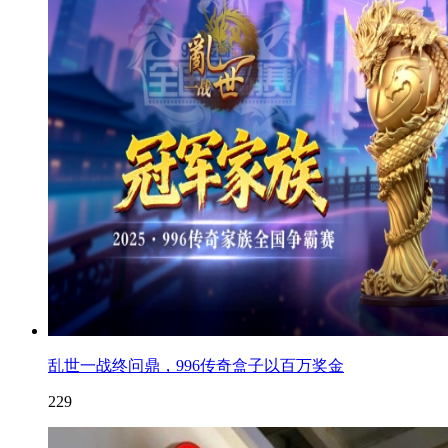
乱世一战终问鼎，996传奇盒子以百万奖金
229