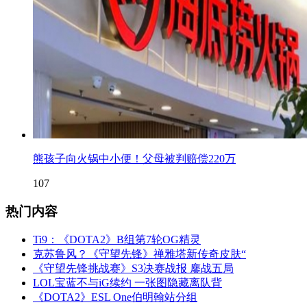
熊孩子向火锅中小便！父母被判赔偿220万
107
热门内容
Ti9：《DOTA2》B组第7轮OG精灵
克苏鲁风？《守望先锋》禅雅塔新传奇皮肤“
《守望先锋挑战赛》S3决赛战报 鏖战五局
LOL宝蓝不与iG续约 一张图隐藏离队背
《DOTA2》ESL One伯明翰站分组