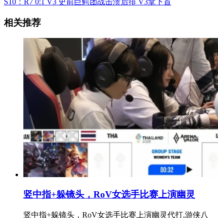
S10：R7 0:1 V3 史前巨鳄团战击溃后排 V3拿下首
相关推荐
竖中指+躲镜头，RoV女选手比赛上演幽灵
竖中指+躲镜头，RoV女选手比赛上演幽灵代打,游侠八