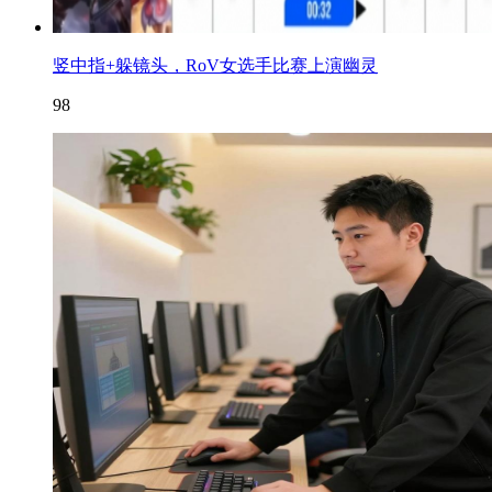
竖中指+躲镜头，RoV女选手比赛上演幽灵
98