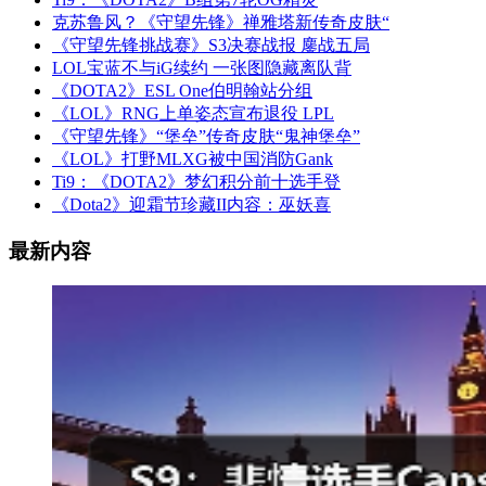
克苏鲁风？《守望先锋》禅雅塔新传奇皮肤“
《守望先锋挑战赛》S3决赛战报 鏖战五局
LOL宝蓝不与iG续约 一张图隐藏离队背
《DOTA2》ESL One伯明翰站分组
《LOL》RNG上单姿态宣布退役 LPL
《守望先锋》“堡垒”传奇皮肤“鬼神堡垒”
《LOL》打野MLXG被中国消防Gank
Ti9：《DOTA2》梦幻积分前十选手登
《Dota2》迎霜节珍藏II内容：巫妖喜
最新内容