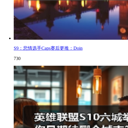
S9：悲情选手Caps赛后更推：Doin
730