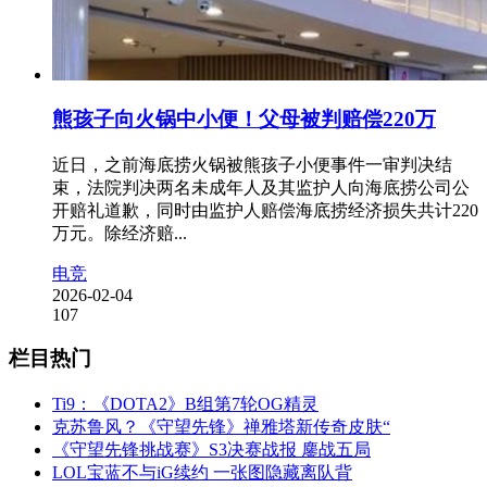
熊孩子向火锅中小便！父母被判赔偿220万
近日，之前海底捞火锅被熊孩子小便事件一审判决结
束，法院判决两名未成年人及其监护人向海底捞公司公
开赔礼道歉，同时由监护人赔偿海底捞经济损失共计220
万元。除经济赔...
电竞
2026-02-04
107
栏目热门
Ti9：《DOTA2》B组第7轮OG精灵
克苏鲁风？《守望先锋》禅雅塔新传奇皮肤“
《守望先锋挑战赛》S3决赛战报 鏖战五局
LOL宝蓝不与iG续约 一张图隐藏离队背