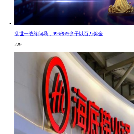
乱世一战终问鼎，996传奇盒子以百万奖金
229