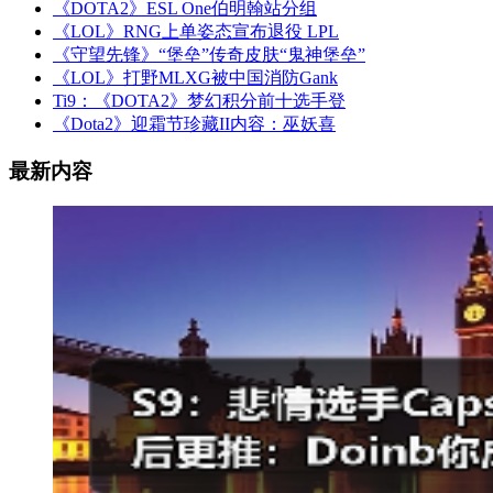
《DOTA2》ESL One伯明翰站分组
《LOL》RNG上单姿态宣布退役 LPL
《守望先锋》“堡垒”传奇皮肤“鬼神堡垒”
《LOL》打野MLXG被中国消防Gank
Ti9：《DOTA2》梦幻积分前十选手登
《Dota2》迎霜节珍藏II内容：巫妖喜
最新内容