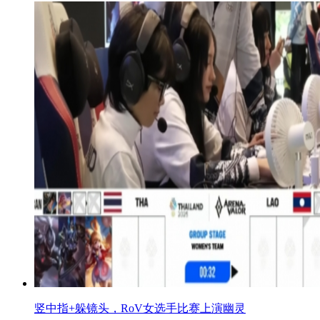
竖中指+躲镜头，RoV女选手比赛上演幽灵