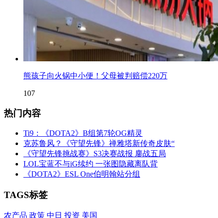
熊孩子向火锅中小便！父母被判赔偿220万
107
热门内容
Ti9：《DOTA2》B组第7轮OG精灵
克苏鲁风？《守望先锋》禅雅塔新传奇皮肤“
《守望先锋挑战赛》S3决赛战报 鏖战五局
LOL宝蓝不与iG续约 一张图隐藏离队背
《DOTA2》ESL One伯明翰站分组
TAGS标签
农产品
政策
中日
投资
美国