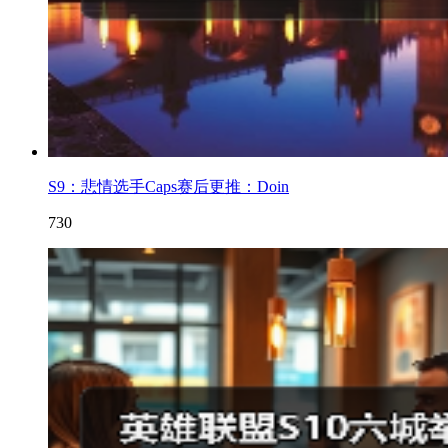
S9：悲情选手Caps赛后更推：Doin
730