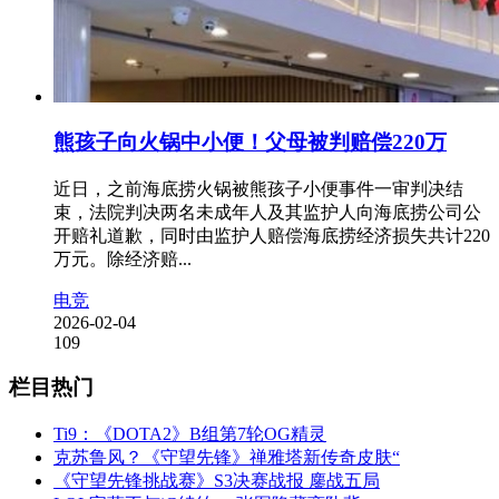
熊孩子向火锅中小便！父母被判赔偿220万
近日，之前海底捞火锅被熊孩子小便事件一审判决结
束，法院判决两名未成年人及其监护人向海底捞公司公
开赔礼道歉，同时由监护人赔偿海底捞经济损失共计220
万元。除经济赔...
电竞
2026-02-04
109
栏目热门
Ti9：《DOTA2》B组第7轮OG精灵
克苏鲁风？《守望先锋》禅雅塔新传奇皮肤“
《守望先锋挑战赛》S3决赛战报 鏖战五局