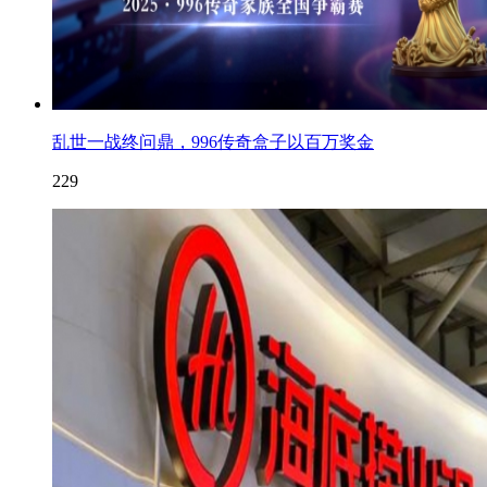
乱世一战终问鼎，996传奇盒子以百万奖金
229