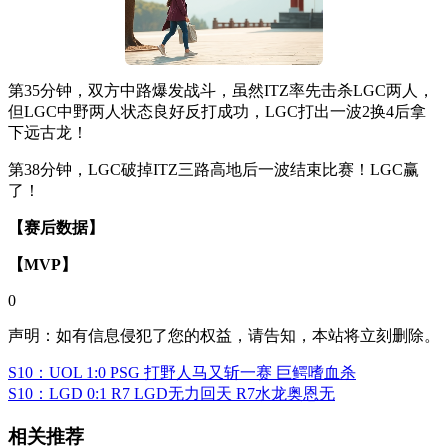
第35分钟，双方中路爆发战斗，虽然ITZ率先击杀LGC两人，
但LGC中野两人状态良好反打成功，LGC打出一波2换4后拿
下远古龙！
第38分钟，LGC破掉ITZ三路高地后一波结束比赛！LGC赢
了！
【赛后数据】
【MVP】
0
声明：如有信息侵犯了您的权益，请告知，本站将立刻删除。
S10：UOL 1:0 PSG 打野人马又斩一赛 巨鳄嗜血杀
S10：LGD 0:1 R7 LGD无力回天 R7水龙奥恩无
相关推荐