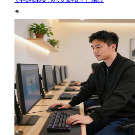
竖中指+躲镜头，RoV女选手比赛上演幽灵
98