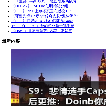
LOL宝蓝不与iG续约 一张图隐藏离队背
《DOTA2》ESL One伯明翰站分组
《LOL》RNG上单姿态宣布退役 LPL
《守望先锋》“堡垒”传奇皮肤“鬼神堡垒”
《LOL》打野MLXG被中国消防Gank
Ti9：《DOTA2》梦幻积分前十选手登
《Dota2》迎霜节珍藏II内容：巫妖喜
最新内容