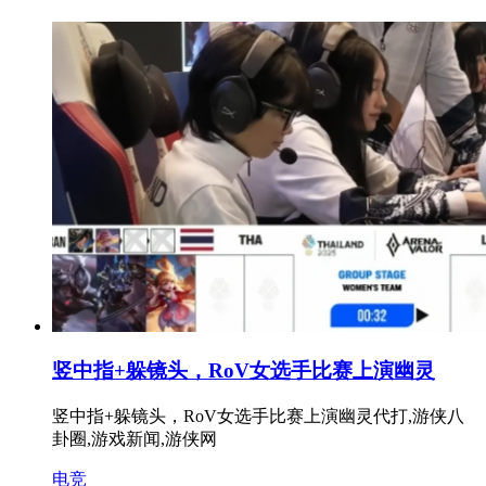
竖中指+躲镜头，RoV女选手比赛上演幽灵
竖中指+躲镜头，RoV女选手比赛上演幽灵代打,游侠八
卦圈,游戏新闻,游侠网
电竞