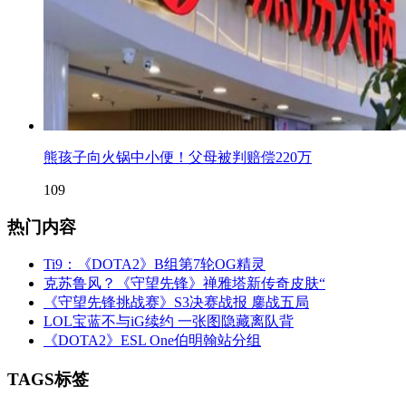
熊孩子向火锅中小便！父母被判赔偿220万
109
热门内容
Ti9：《DOTA2》B组第7轮OG精灵
克苏鲁风？《守望先锋》禅雅塔新传奇皮肤“
《守望先锋挑战赛》S3决赛战报 鏖战五局
LOL宝蓝不与iG续约 一张图隐藏离队背
《DOTA2》ESL One伯明翰站分组
TAGS标签