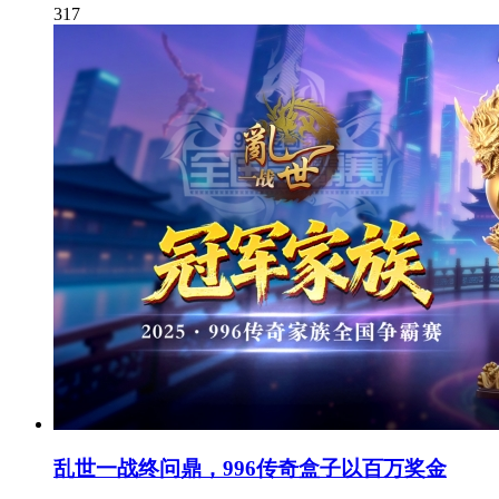
317
乱世一战终问鼎，996传奇盒子以百万奖金