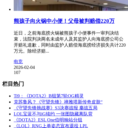
熊孩子向火锅中小便！父母被判赔偿220万
近日，之前海底捞火锅被熊孩子小便事件一审判决结
束，法院判决两名未成年人及其监护人向海底捞公司公
开赔礼道歉，同时由监护人赔偿海底捞经济损失共计220
万元。除经济赔...
电竞
2026-02-04
107
栏目热门
Ti9：《DOTA2》B组第7轮OG精灵
克苏鲁风？《守望先锋》禅雅塔新传奇皮肤“
《守望先锋挑战赛》S3决赛战报 鏖战五局
LOL宝蓝不与iG续约 一张图隐藏离队背
《DOTA2》ESL One伯明翰站分组
《LOL》RNG上单姿态宣布退役 LPL