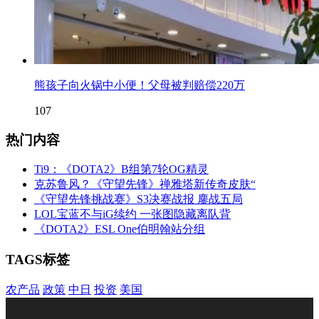
熊孩子向火锅中小便！父母被判赔偿220万
107
热门内容
Ti9：《DOTA2》B组第7轮OG精灵
克苏鲁风？《守望先锋》禅雅塔新传奇皮肤“
《守望先锋挑战赛》S3决赛战报 鏖战五局
LOL宝蓝不与iG续约 一张图隐藏离队背
《DOTA2》ESL One伯明翰站分组
TAGS标签
农产品
政策
中日
投资
美国