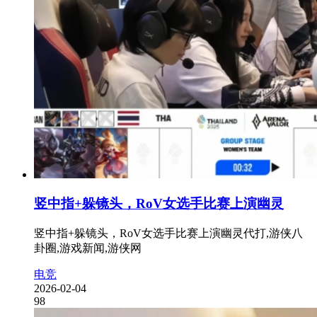
竖中指+躲镜头，RoV女选手比赛上演幽灵
竖中指+躲镜头，RoV女选手比赛上演幽灵代打,游侠八
卦圈,游戏新闻,游侠网
电竞
2026-02-04
98