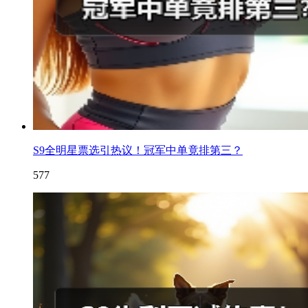
S9全明星票选引热议！冠军中单竟排第三？
577