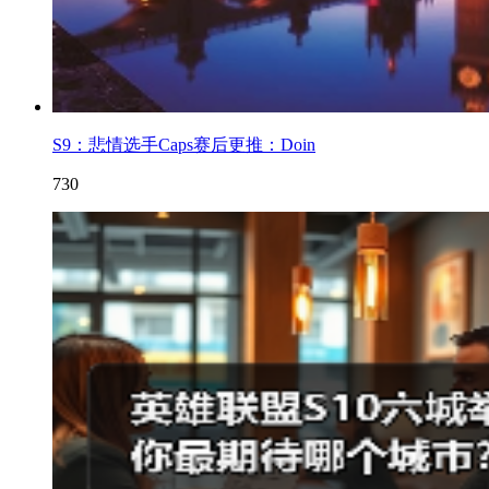
S9：悲情选手Caps赛后更推：Doin
730