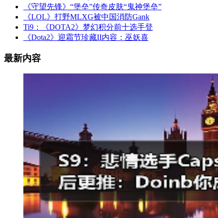
《守望先锋》“堡垒”传奇皮肤“鬼神堡垒”
《LOL》打野MLXG被中国消防Gank
Ti9：《DOTA2》梦幻积分前十选手登
《Dota2》迎霜节珍藏II内容：巫妖喜
最新内容