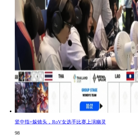
竖中指+躲镜头，RoV女选手比赛上演幽灵
98