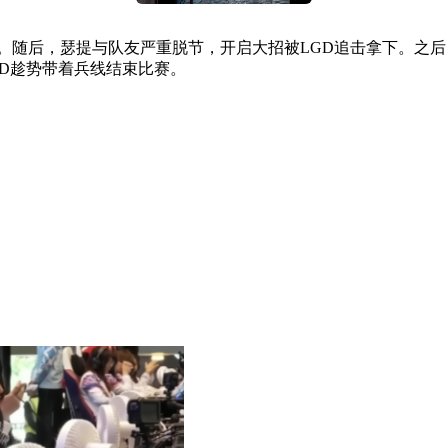
残血逃生。随后，瑟提与队友严重脱节，开启大招被LGD追击拿下
GD趁势带着兵线结束比赛。