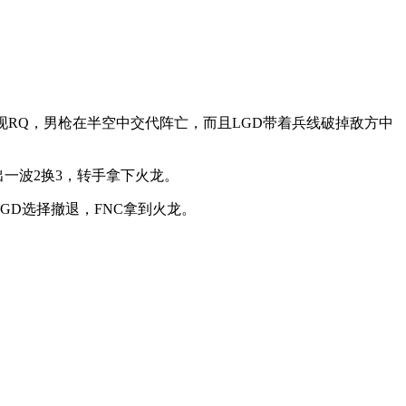
坦闪现RQ，男枪在半空中交代阵亡，而且LGD带着兵线破掉敌方中
出一波2换3，转手拿下火龙。
GD选择撤退，FNC拿到火龙。