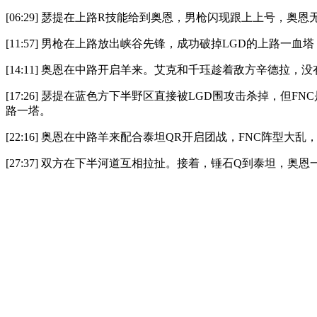
[06:29] 瑟提在上路R技能给到奥恩，男枪闪现跟上上号，奥
[11:57] 男枪在上路放出峡谷先锋，成功破掉LGD的上路一
[14:11] 奥恩在中路开启羊来。艾克和千珏趁着敌方辛德拉
[17:26] 瑟提在蓝色方下半野区直接被LGD围攻击杀掉，
路一塔。
[22:16] 奥恩在中路羊来配合泰坦QR开启团战，FNC阵型
[27:37] 双方在下半河道互相拉扯。接着，锤石Q到泰坦，