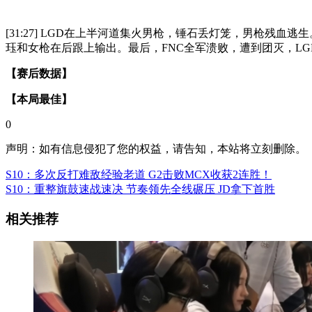
[31:27] LGD在上半河道集火男枪，锤石丢灯笼，男枪
珏和女枪在后跟上输出。最后，FNC全军溃败，遭到团灭，L
【赛后数据】
【本局最佳】
0
声明：如有信息侵犯了您的权益，请告知，本站将立刻删除。
S10：多次反打难敌经验老道 G2击败MCX收获2连胜！
S10：重整旗鼓速战速决 节奏领先全线碾压 JD拿下首胜
相关推荐