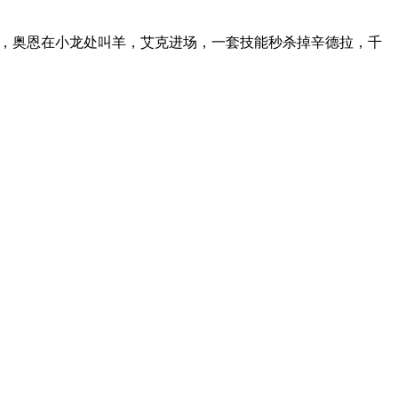
。之后，奥恩在小龙处叫羊，艾克进场，一套技能秒杀掉辛德拉，千