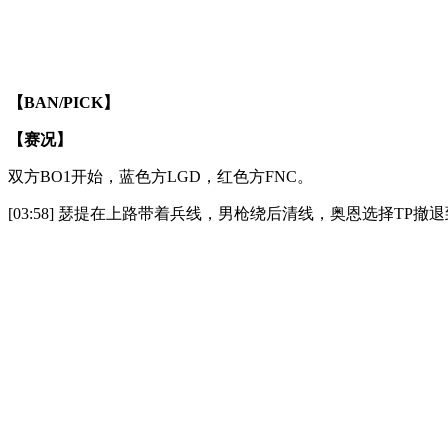
【BAN/PICK】
【赛况】
双方BO1开始，蓝色方LGD，红色方FNC。
[03:58] 瑟提在上路带着兵线，男枪绕后清线，奥恩选择TP撤