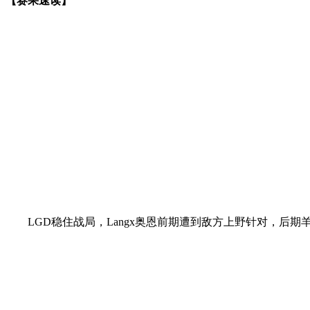
【赛果速读】
LGD稳住战局，Langx奥恩前期遭到敌方上野针对，后期羊