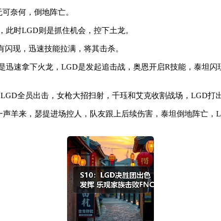
恩无可奈何，倒地阵亡。
血塔，此时LGD则是抓住机会，控下土龙。
，没有闪现，迅速技能拉满，将其击杀。
但FNC是迅速拿下火龙，LGD是发起追击战，奥恩开启R技能，泰
大乱，LGD全员出击，女枪大招扫射，千珏和艾克收割战场，LGD打
奥恩一声羊来，瑟提进场控人，队友跟上后续伤害，泰坦倒地阵亡，L