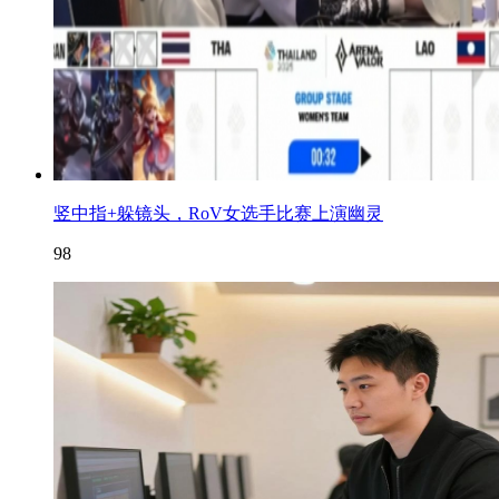
竖中指+躲镜头，RoV女选手比赛上演幽灵
98