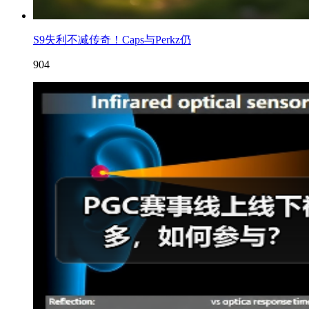
S9失利不减传奇！Caps与Perkz仍
904