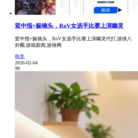
竖中指+躲镜头，RoV女选手比赛上演幽灵
竖中指+躲镜头，RoV女选手比赛上演幽灵代打,游侠八
卦圈,游戏新闻,游侠网
电竞
2026-02-04
98