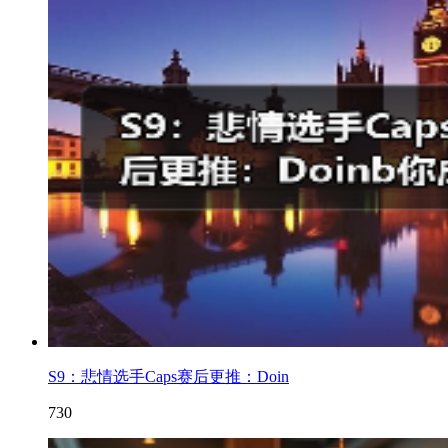
S9：悲情选手Caps赛后更推：Doin
730