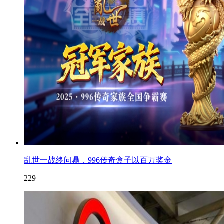
乱世一战终问鼎，996传奇盒子以百万奖金
229