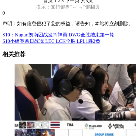
首页
1 2 3
下一页
共3页
提示：支持键盘“← →”键翻页
0
声明：如有信息侵犯了您的权益，请告知，本站将立刻删除。
S10：Nuguri凯南团战发挥神勇 DWG全胜结束第一轮
S10小组赛首日战况 LEC LCK全胜 LPL1胜2负
相关推荐