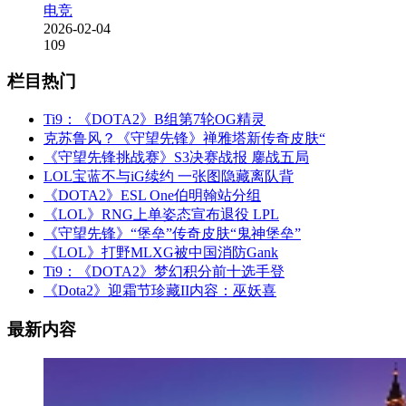
电竞
2026-02-04
109
栏目热门
Ti9：《DOTA2》B组第7轮OG精灵
克苏鲁风？《守望先锋》禅雅塔新传奇皮肤“
《守望先锋挑战赛》S3决赛战报 鏖战五局
LOL宝蓝不与iG续约 一张图隐藏离队背
《DOTA2》ESL One伯明翰站分组
《LOL》RNG上单姿态宣布退役 LPL
《守望先锋》“堡垒”传奇皮肤“鬼神堡垒”
《LOL》打野MLXG被中国消防Gank
Ti9：《DOTA2》梦幻积分前十选手登
《Dota2》迎霜节珍藏II内容：巫妖喜
最新内容