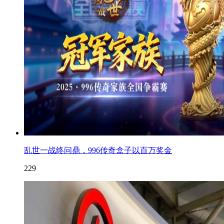
乱世一战终问鼎，996传奇盒子以百万奖金
229