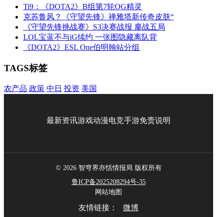
Ti9：《DOTA2》B组第7轮OG精灵
克苏鲁风？《守望先锋》禅雅塔新传奇皮肤“
《守望先锋挑战赛》S3决赛战报 鏖战五局
LOL宝蓝不与iG续约 一张图隐藏离队背
《DOTA2》ESL One伯明翰站分组
TAGS标签
农产品
政策
中日
投资
美国
最新资讯
游戏
动漫
电竞
手游
免责说明
© 2026 智穹界亦恬情报局 版权所有
鲁ICP备2025208294号-35
网站地图
友情链接：
微博