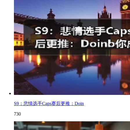
S9：悲情选手Caps赛后更推：Doin
730