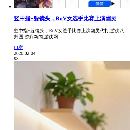
竖中指+躲镜头，RoV女选手比赛上演幽灵
竖中指+躲镜头，RoV女选手比赛上演幽灵代打,游侠八
卦圈,游戏新闻,游侠网
电竞
2026-02-04
98