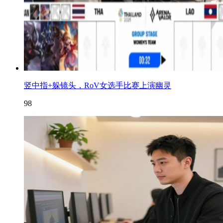
竖中指+躲镜头，RoV女选手比赛上演幽灵
98