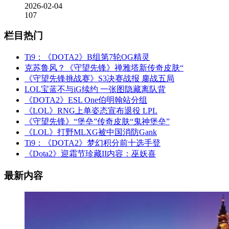
2026-02-04
107
栏目热门
Ti9：《DOTA2》B组第7轮OG精灵
克苏鲁风？《守望先锋》禅雅塔新传奇皮肤“
《守望先锋挑战赛》S3决赛战报 鏖战五局
LOL宝蓝不与iG续约 一张图隐藏离队背
《DOTA2》ESL One伯明翰站分组
《LOL》RNG上单姿态宣布退役 LPL
《守望先锋》“堡垒”传奇皮肤“鬼神堡垒”
《LOL》打野MLXG被中国消防Gank
Ti9：《DOTA2》梦幻积分前十选手登
《Dota2》迎霜节珍藏II内容：巫妖喜
最新内容