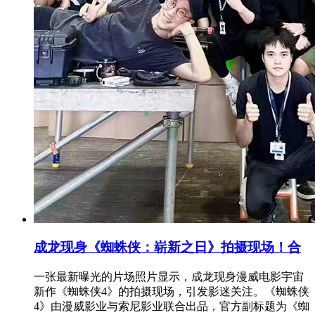
成龙现身《蜘蛛侠：崭新之日》拍摄现场！合
一张最新曝光的片场照片显示，成龙现身漫威电影宇宙
新作《蜘蛛侠4》的拍摄现场，引发影迷关注。《蜘蛛侠
4》由漫威影业与索尼影业联合出品，官方副标题为《蜘