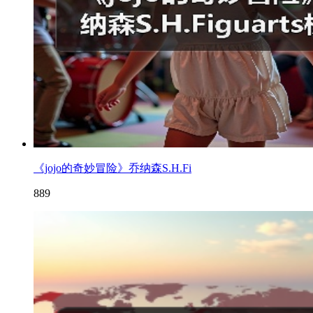
《jojo的奇妙冒险》乔纳森S.H.Fi
889