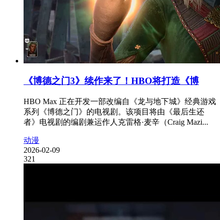
《博德之门3》续作来了！HBO将打造《博
HBO Max 正在开发一部改编自《龙与地下城》经典游戏
系列《博德之门》的电视剧。该项目将由《最后生还
者》电视剧的编剧兼运作人克雷格·麦辛（Craig Mazi...
动漫
2026-02-09
321