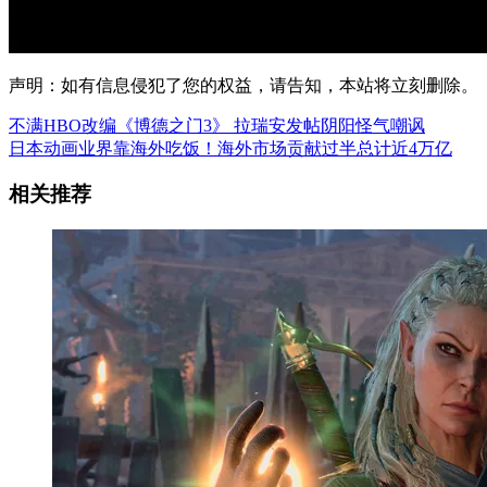
声明：如有信息侵犯了您的权益，请告知，本站将立刻删除。
不满HBO改编《博德之门3》 拉瑞安发帖阴阳怪气嘲讽
日本动画业界靠海外吃饭！海外市场贡献过半总计近4万亿
相关推荐