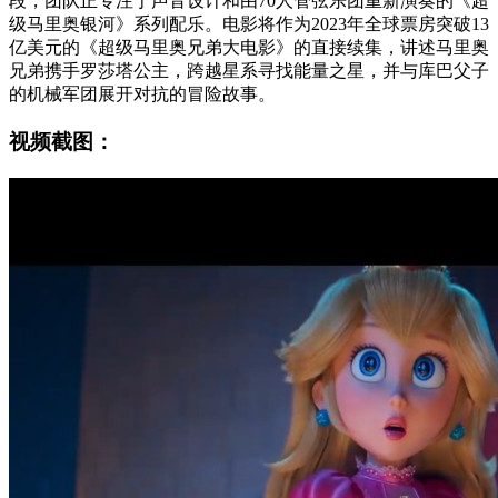
段，团队正专注于声音设计和由70人管弦乐团重新演奏的《超
级马里奥银河》系列配乐。电影将作为2023年全球票房突破13
亿美元的《超级马里奥兄弟大电影》的直接续集，讲述马里奥
兄弟携手罗莎塔公主，跨越星系寻找能量之星，并与库巴父子
的机械军团展开对抗的冒险故事。
视频截图：