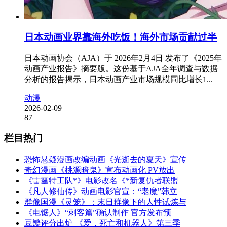
日本动画业界靠海外吃饭！海外市场贡献过半
日本动画协会（AJA）于 2026年2月4日 发布了《2025年
动画产业报告》摘要版。这份基于AJA全年调查与数据
分析的报告揭示，日本动画产业市场规模同比增长1...
动漫
2026-02-09
87
栏目热门
恐怖悬疑漫画改编动画《光逝去的夏天》宣传
奇幻漫画《桃源暗鬼》宣布动画化 PV放出
《雷霆特工队*》电影改名《*新复仇者联盟
《凡人修仙传》动画电影官宣：“老魔”韩立
群像国漫《灵笼》：末日群像下的人性试炼与
《电锯人》“刺客篇”确认制作 官方发布预
豆瓣评分出炉 《爱，死亡和机器人》第三季