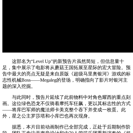
这部名为“Level Up”的新预告片虽然简短，但信息量十
足，集中展示了电影将从蘑菇王国拓展至星际的宏大冒险。预
告中最大的亮点无疑是来自原版《超级马里奥银河》游戏的标
志性机械Boss——Megaleg的登场，明确指向了影片对银河主
题的深入挖掘。
与此同时，预告片延续了此前物料中对角色耀西的重点刻
画。这位绿色恐龙不仅骑着摩托车狂飙，更以其标志性的方式
——将库巴军师的魔法师卡美克整个吞下并变成一枚蛋。此
外，星之公主罗莎塔和小库巴也再次现身。
据悉，本片目前动画制作已全部完成，正处于后期制作阶