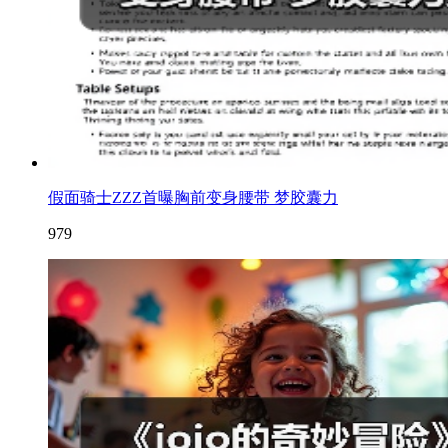
假面骑士ZZZ首曝胸前变身腰带 梦胶囊力
979