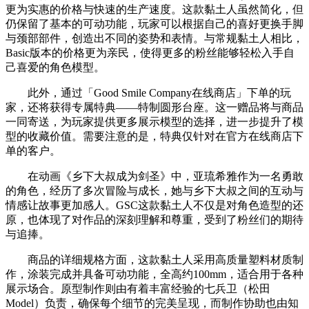
更为实惠的价格与快速的生产速度。这款黏土人虽然简化，但
仍保留了基本的可动功能，玩家可以根据自己的喜好更换手脚
与颈部部件，创造出不同的姿势和表情。与常规黏土人相比，
Basic版本的价格更为亲民，使得更多的粉丝能够轻松入手自
己喜爱的角色模型。
此外，通过「Good Smile Company在线商店」下单的玩
家，还将获得专属特典——特制圆形台座。这一赠品将与商品
一同寄送，为玩家提供更多展示模型的选择，进一步提升了模
型的收藏价值。需要注意的是，特典仅针对在官方在线商店下
单的客户。
在动画《乡下大叔成为剑圣》中，亚琉希雅作为一名勇敢
的角色，经历了多次冒险与成长，她与乡下大叔之间的互动与
情感让故事更加感人。GSC这款黏土人不仅是对角色造型的还
原，也体现了对作品的深刻理解和尊重，受到了粉丝们的期待
与追捧。
商品的详细规格方面，这款黏土人采用高质量塑料材质制
作，涂装完成并具备可动功能，全高约100mm，适合用于各种
展示场合。原型制作则由有着丰富经验的七兵卫（松田
Model）负责，确保每个细节的完美呈现，而制作协助也由知