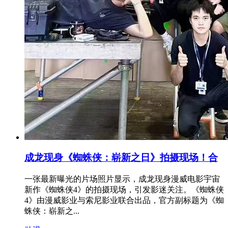
成龙现身《蜘蛛侠：崭新之日》拍摄现场！合
一张最新曝光的片场照片显示，成龙现身漫威电影宇宙
新作《蜘蛛侠4》的拍摄现场，引发影迷关注。《蜘蛛侠
4》由漫威影业与索尼影业联合出品，官方副标题为《蜘
蛛侠：崭新之...