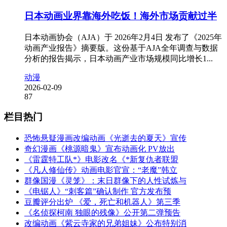
日本动画业界靠海外吃饭！海外市场贡献过半
日本动画协会（AJA）于 2026年2月4日 发布了《2025年
动画产业报告》摘要版。这份基于AJA全年调查与数据
分析的报告揭示，日本动画产业市场规模同比增长1...
动漫
2026-02-09
87
栏目热门
恐怖悬疑漫画改编动画《光逝去的夏天》宣传
奇幻漫画《桃源暗鬼》宣布动画化 PV放出
《雷霆特工队*》电影改名《*新复仇者联盟
《凡人修仙传》动画电影官宣：“老魔”韩立
群像国漫《灵笼》：末日群像下的人性试炼与
《电锯人》“刺客篇”确认制作 官方发布预
豆瓣评分出炉 《爱，死亡和机器人》第三季
《名侦探柯南 独眼的残像》公开第二弹预告
改编动画《紫云寺家的兄弟姐妹》公布特别消