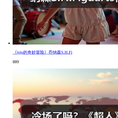
《jojo的奇妙冒险》乔纳森S.H.Fi
889