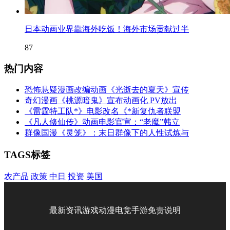
日本动画业界靠海外吃饭！海外市场贡献过半
87
热门内容
恐怖悬疑漫画改编动画《光逝去的夏天》宣传
奇幻漫画《桃源暗鬼》宣布动画化 PV放出
《雷霆特工队*》电影改名《*新复仇者联盟
《凡人修仙传》动画电影官宣：“老魔”韩立
群像国漫《灵笼》：末日群像下的人性试炼与
TAGS标签
农产品
政策
中日
投资
美国
最新资讯
游戏
动漫
电竞
手游
免责说明