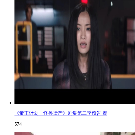
《帝王计划：怪兽遗产》剧集第二季预告 泰
574