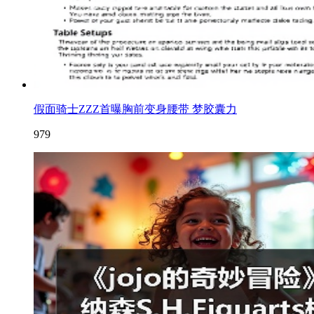
假面骑士ZZZ首曝胸前变身腰带 梦胶囊力
979