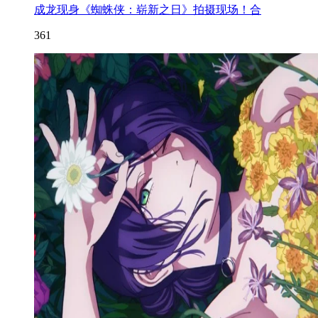
成龙现身《蜘蛛侠：崭新之日》拍摄现场！合
361