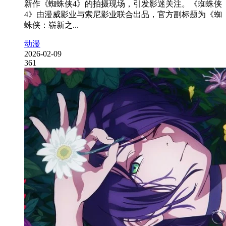
新作《蜘蛛侠4》的拍摄现场，引发影迷关注。《蜘蛛侠
4》由漫威影业与索尼影业联合出品，官方副标题为《蜘
蛛侠：崭新之...
动漫
2026-02-09
361