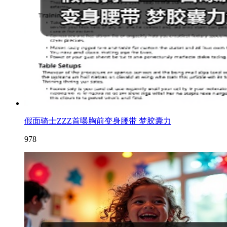
假面骑士ZZZ首曝胸前变身腰带 梦胶囊力
978