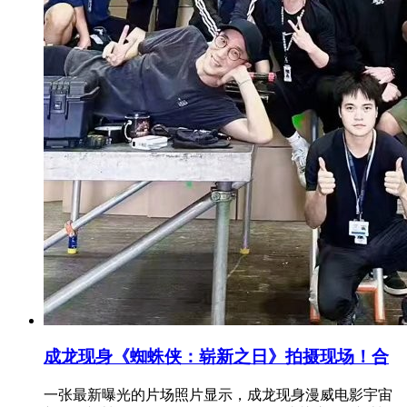
成龙现身《蜘蛛侠：崭新之日》拍摄现场！合
一张最新曝光的片场照片显示，成龙现身漫威电影宇宙