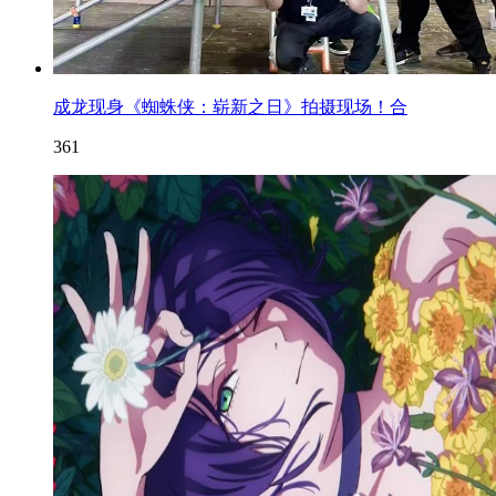
成龙现身《蜘蛛侠：崭新之日》拍摄现场！合
361