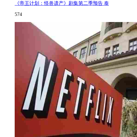
《帝王计划：怪兽遗产》剧集第二季预告 泰
574