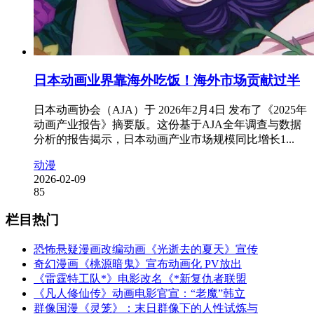
日本动画业界靠海外吃饭！海外市场贡献过半
日本动画协会（AJA）于 2026年2月4日 发布了《2025年
动画产业报告》摘要版。这份基于AJA全年调查与数据
分析的报告揭示，日本动画产业市场规模同比增长1...
动漫
2026-02-09
85
栏目热门
恐怖悬疑漫画改编动画《光逝去的夏天》宣传
奇幻漫画《桃源暗鬼》宣布动画化 PV放出
《雷霆特工队*》电影改名《*新复仇者联盟
《凡人修仙传》动画电影官宣：“老魔”韩立
群像国漫《灵笼》：末日群像下的人性试炼与