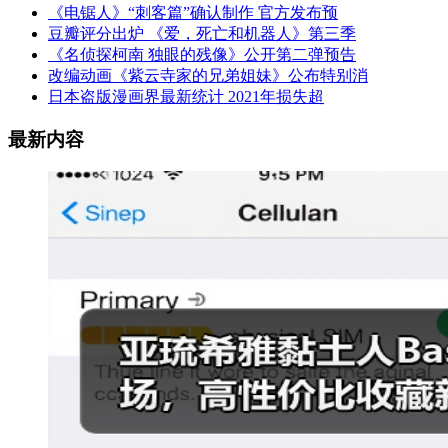
《电锯人》“刺客篇”确认制作 官方发布预
豆瓣评分出炉 《爱，死亡和机器人》第三季
《名侦探柯南 独眼的残像》公开第二弹预告
改编动画《紫云寺家的兄弟姐妹》公布特别消
日本盗版漫画界最新统计 2021年损失超
最新内容