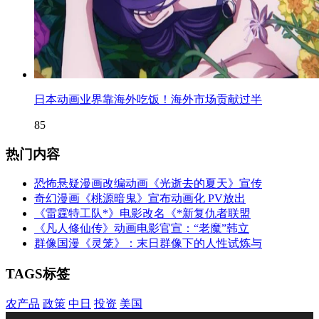
日本动画业界靠海外吃饭！海外市场贡献过半
85
热门内容
恐怖悬疑漫画改编动画《光逝去的夏天》宣传
奇幻漫画《桃源暗鬼》宣布动画化 PV放出
《雷霆特工队*》电影改名《*新复仇者联盟
《凡人修仙传》动画电影官宣：“老魔”韩立
群像国漫《灵笼》：末日群像下的人性试炼与
TAGS标签
农产品
政策
中日
投资
美国