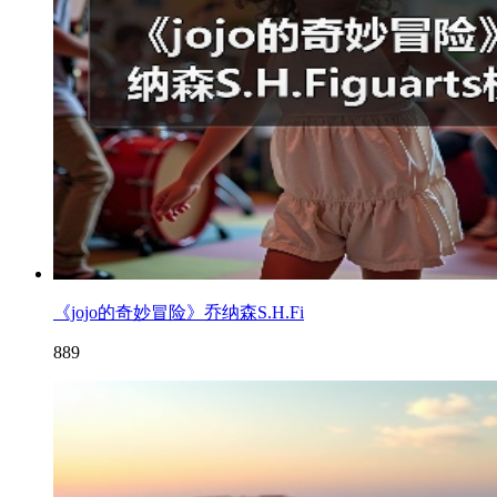
《jojo的奇妙冒险》乔纳森S.H.Fi
889