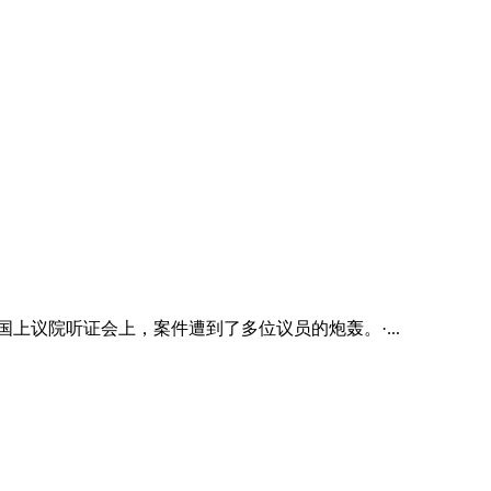
上议院听证会上，案件遭到了多位议员的炮轰。·...