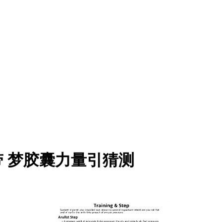
带 梦胶囊力量引猜测