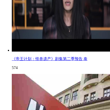
《帝王计划：怪兽遗产》剧集第二季预告 泰
574