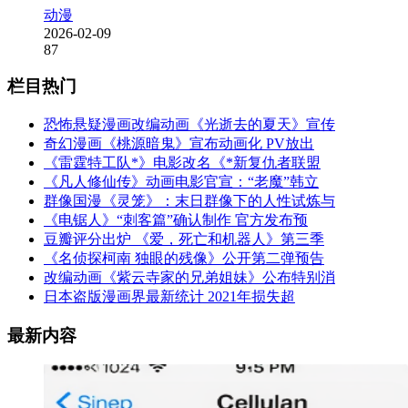
动漫
2026-02-09
87
栏目热门
恐怖悬疑漫画改编动画《光逝去的夏天》宣传
奇幻漫画《桃源暗鬼》宣布动画化 PV放出
《雷霆特工队*》电影改名《*新复仇者联盟
《凡人修仙传》动画电影官宣：“老魔”韩立
群像国漫《灵笼》：末日群像下的人性试炼与
《电锯人》“刺客篇”确认制作 官方发布预
豆瓣评分出炉 《爱，死亡和机器人》第三季
《名侦探柯南 独眼的残像》公开第二弹预告
改编动画《紫云寺家的兄弟姐妹》公布特别消
日本盗版漫画界最新统计 2021年损失超
最新内容