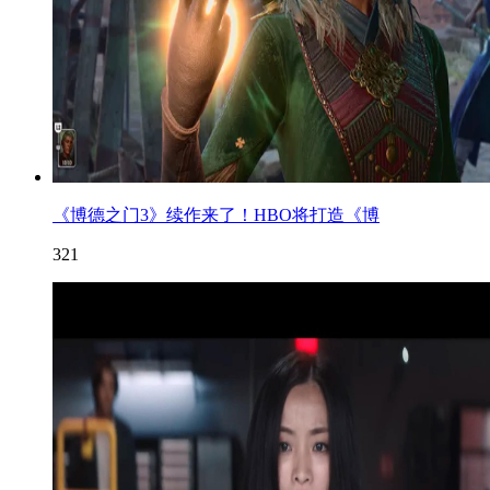
《博德之门3》续作来了！HBO将打造《博
321