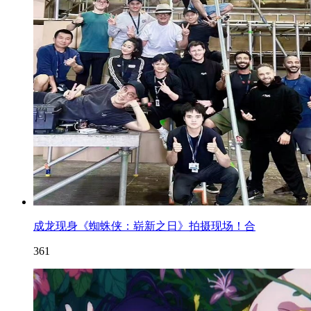
成龙现身《蜘蛛侠：崭新之日》拍摄现场！合
361