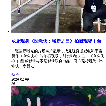
成龙现身《蜘蛛侠：崭新之日》拍摄现场！合
一张最新曝光的片场照片显示，成龙现身漫威电影宇宙
新作《蜘蛛侠4》的拍摄现场，引发影迷关注。《蜘蛛侠
4》由漫威影业与索尼影业联合出品，官方副标题为《蜘
蛛侠：崭新之...
动漫
2026-02-09
361