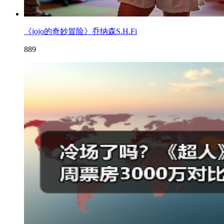
《jojo的奇妙冒险》乔纳森S.H.Fi
889