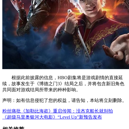
根据此前披露的信息，HBO剧集将是游戏剧情的直接延
续，故事发生于《博德之门3》结局之后，并将包含新旧角色
共同面对游戏结局所带来的种种影响。
声明：如有信息侵犯了您的权益，请告知，本站将立刻删除。
粉丝痛批《加勒比海盗》重启传闻：没杰克船长就别拍
《超级马里奥银河大电影》“Level Up”新预告发布