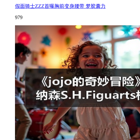
假面骑士ZZZ首曝胸前变身腰带 梦胶囊力
979