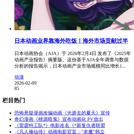
日本动画业界靠海外吃饭！海外市场贡献过半
日本动画协会（AJA）于 2026年2月4日 发布了《2025年
动画产业报告》摘要版。这份基于AJA全年调查与数据
分析的报告揭示，日本动画产业市场规模同比增长1...
动漫
2026-02-09
85
栏目热门
恐怖悬疑漫画改编动画《光逝去的夏天》宣传
奇幻漫画《桃源暗鬼》宣布动画化 PV放出
《雷霆特工队*》电影改名《*新复仇者联盟
《凡人修仙传》动画电影官宣：“老魔”韩立