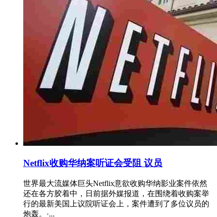
Netflix收购华纳案听证会受阻 议员
世界最大流媒体巨头Netflix意欲收购华纳影业案件依然
还在各方胶着中，日前据外媒报道，在围绕着收购案举
行的最新美国上议院听证会上，案件遭到了多位议员的
炮轰。·...