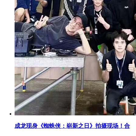
成龙现身《蜘蛛侠：崭新之日》拍摄现场！合