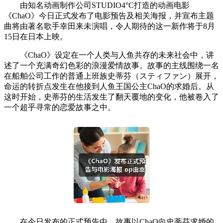
由知名动画制作公司STUDIO4°C打造的动画电影
《ChaO》今日正式发布了电影预告及相关海报，并宣布主题
曲将由著名歌手幸田来未演唱，令人期待的这一新作将于8月
15日在日本上映。
《ChaO》设定在一个人类与人鱼共存的未来社会中，讲
述了一个充满奇幻色彩的浪漫爱情故事。故事的主线围绕一名
在船舶公司工作的普通上班族史蒂芬（スティファン）展开，
命运的转折点发生在他接到人鱼王国公主ChaO的求婚后。从
这时开始，史蒂芬的生活发生了翻天覆地的变化，他被卷入了
一个超乎寻常的恋爱故事之中。
在今日发布的正式预告中，故事以ChaO向史蒂芬求婚的