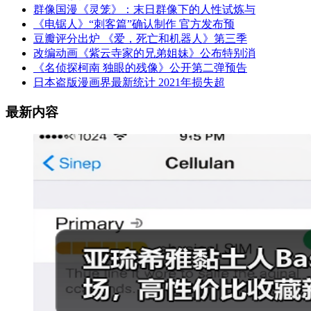
群像国漫《灵笼》：末日群像下的人性试炼与
《电锯人》“刺客篇”确认制作 官方发布预
豆瓣评分出炉 《爱，死亡和机器人》第三季
改编动画《紫云寺家的兄弟姐妹》公布特别消
《名侦探柯南 独眼的残像》公开第二弹预告
日本盗版漫画界最新统计 2021年损失超
最新内容