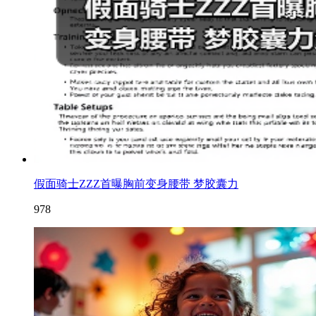
假面骑士ZZZ首曝胸前变身腰带 梦胶囊力
978