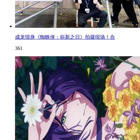
成龙现身《蜘蛛侠：崭新之日》拍摄现场！合
361