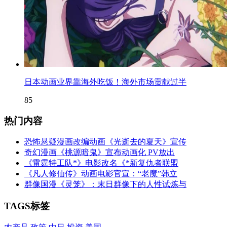
日本动画业界靠海外吃饭！海外市场贡献过半
85
热门内容
恐怖悬疑漫画改编动画《光逝去的夏天》宣传
奇幻漫画《桃源暗鬼》宣布动画化 PV放出
《雷霆特工队*》电影改名《*新复仇者联盟
《凡人修仙传》动画电影官宣：“老魔”韩立
群像国漫《灵笼》：末日群像下的人性试炼与
TAGS标签