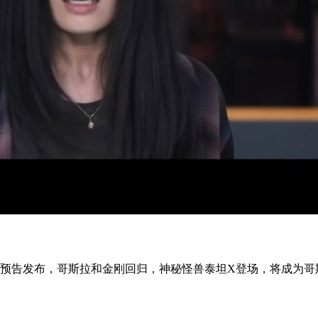
预告发布，哥斯拉和金刚回归，神秘怪兽泰坦X登场，将成为哥