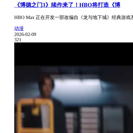
《博德之门3》续作来了！HBO将打造《博
HBO Max 正在开发一部改编自《龙与地下城》经典游戏系
动漫
2026-02-09
321