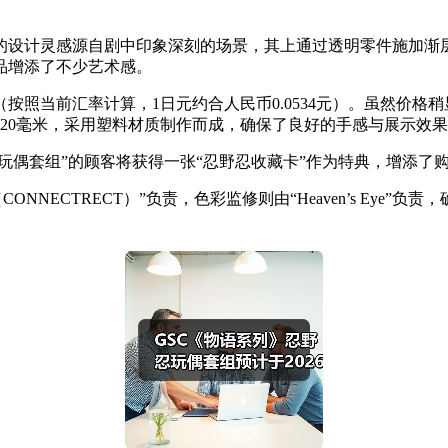
设计灵感源自剧中印象深刻的场景，其上通过透明零件施加渐层
品增添了不少艺术感。
元（按照当前汇率计算，1日元约合人民币0.0534元）。虽然
20毫米，采用塑料材质制作而成，确保了良好的手感与展示效
定“忍野忍玩偶套组”的顾客将获得一张“忍野忍收藏卡”作为特典，
CTRECT）”负责，色彩监修则由“Heaven’s Eye”负责，