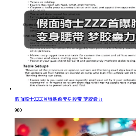
假面骑士ZZZ首曝胸前变身腰带 梦胶囊力
980