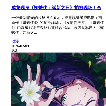
成龙现身《蜘蛛侠：崭新之日》拍摄现场！合
一张最新曝光的片场照片显示，成龙现身漫威电影宇宙
新作《蜘蛛侠4》的拍摄现场，引发影迷关注。《蜘蛛侠
4》由漫威影业与索尼影业联合出品，官方副标题为《蜘
蛛侠：崭新之...
动漫
2026-02-09
363