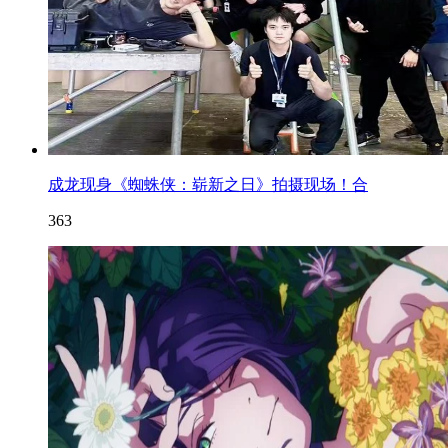
成龙现身《蜘蛛侠：崭新之日》拍摄现场！合
363