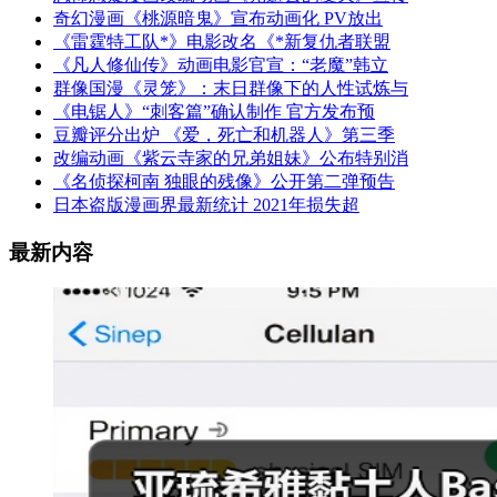
奇幻漫画《桃源暗鬼》宣布动画化 PV放出
《雷霆特工队*》电影改名《*新复仇者联盟
《凡人修仙传》动画电影官宣：“老魔”韩立
群像国漫《灵笼》：末日群像下的人性试炼与
《电锯人》“刺客篇”确认制作 官方发布预
豆瓣评分出炉 《爱，死亡和机器人》第三季
改编动画《紫云寺家的兄弟姐妹》公布特别消
《名侦探柯南 独眼的残像》公开第二弹预告
日本盗版漫画界最新统计 2021年损失超
最新内容