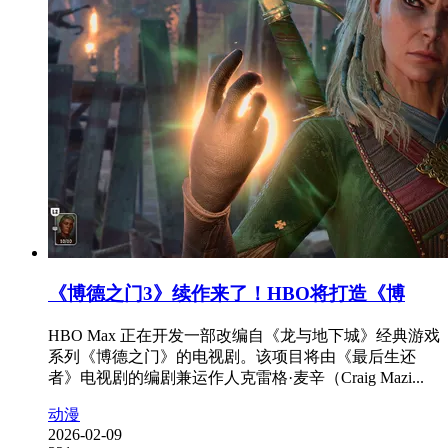
《博德之门3》续作来了！HBO将打造《博
HBO Max 正在开发一部改编自《龙与地下城》经典游戏
系列《博德之门》的电视剧。该项目将由《最后生还
者》电视剧的编剧兼运作人克雷格·麦辛（Craig Mazi...
动漫
2026-02-09