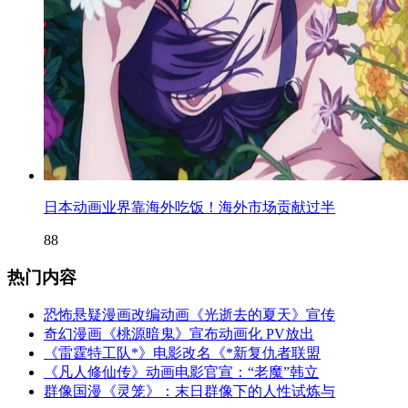
日本动画业界靠海外吃饭！海外市场贡献过半
88
热门内容
恐怖悬疑漫画改编动画《光逝去的夏天》宣传
奇幻漫画《桃源暗鬼》宣布动画化 PV放出
《雷霆特工队*》电影改名《*新复仇者联盟
《凡人修仙传》动画电影官宣：“老魔”韩立
群像国漫《灵笼》：末日群像下的人性试炼与