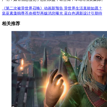
《第二次被异世界召唤》动画新预告 异世界生活真能如愿？
皇巫素戔嗚尊苍炎模型再贩消息曝光 蓝白色调新设计引期待
相关推荐