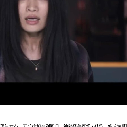
预告发布，哥斯拉和金刚回归，神秘怪兽泰坦X登场，将成为哥