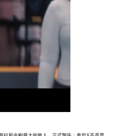
斯拉和金刚最大的敌人。正式预告：泰坦X不是普