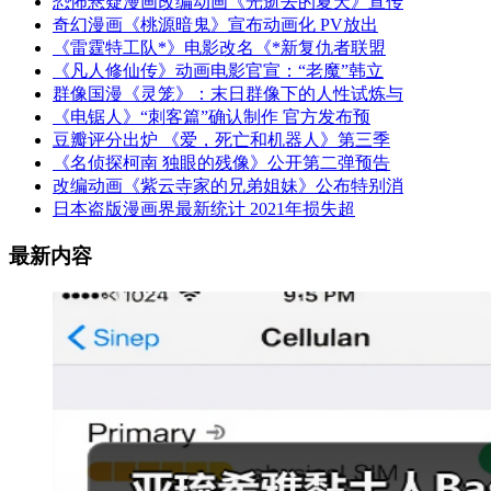
恐怖悬疑漫画改编动画《光逝去的夏天》宣传
奇幻漫画《桃源暗鬼》宣布动画化 PV放出
《雷霆特工队*》电影改名《*新复仇者联盟
《凡人修仙传》动画电影官宣：“老魔”韩立
群像国漫《灵笼》：末日群像下的人性试炼与
《电锯人》“刺客篇”确认制作 官方发布预
豆瓣评分出炉 《爱，死亡和机器人》第三季
《名侦探柯南 独眼的残像》公开第二弹预告
改编动画《紫云寺家的兄弟姐妹》公布特别消
日本盗版漫画界最新统计 2021年损失超
最新内容