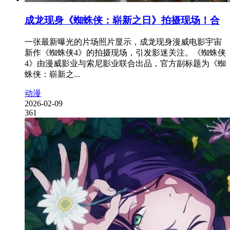
成龙现身《蜘蛛侠：崭新之日》拍摄现场！合
一张最新曝光的片场照片显示，成龙现身漫威电影宇宙
新作《蜘蛛侠4》的拍摄现场，引发影迷关注。《蜘蛛侠
4》由漫威影业与索尼影业联合出品，官方副标题为《蜘
蛛侠：崭新之...
动漫
2026-02-09
361