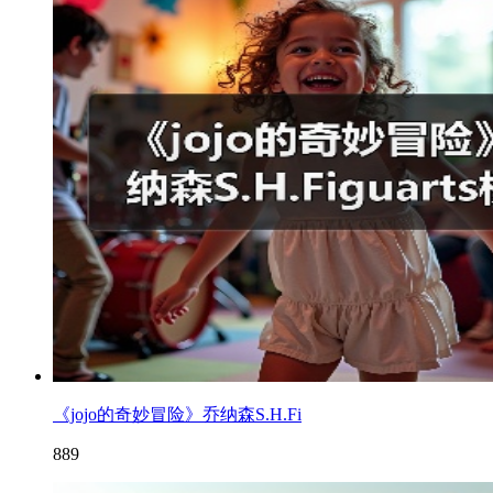
《jojo的奇妙冒险》乔纳森S.H.Fi
889