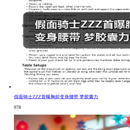
假面骑士ZZZ首曝胸前变身腰带 梦胶囊力
978