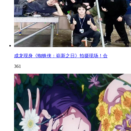
成龙现身《蜘蛛侠：崭新之日》拍摄现场！合
361