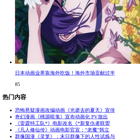
日本动画业界靠海外吃饭！海外市场贡献过半
85
热门内容
恐怖悬疑漫画改编动画《光逝去的夏天》宣传
奇幻漫画《桃源暗鬼》宣布动画化 PV放出
《雷霆特工队*》电影改名《*新复仇者联盟
《凡人修仙传》动画电影官宣：“老魔”韩立
群像国漫《灵笼》：末日群像下的人性试炼与