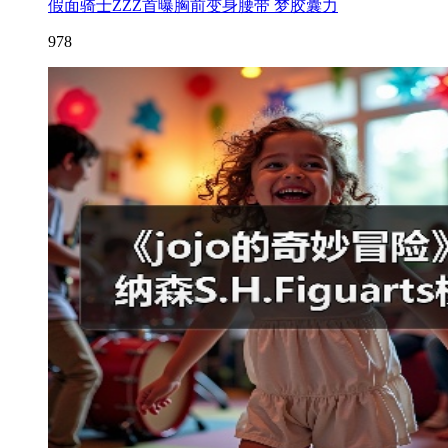
假面骑士ZZZ首曝胸前变身腰带 梦胶囊力
978