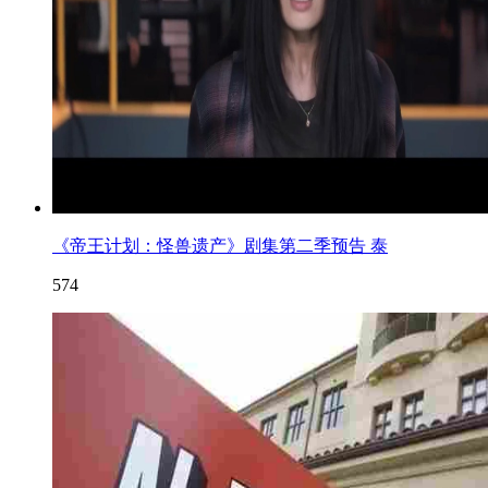
《帝王计划：怪兽遗产》剧集第二季预告 泰
574