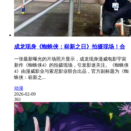
成龙现身《蜘蛛侠：崭新之日》拍摄现场！合
一张最新曝光的片场照片显示，成龙现身漫威电影宇宙
新作《蜘蛛侠4》的拍摄现场，引发影迷关注。《蜘蛛侠
4》由漫威影业与索尼影业联合出品，官方副标题为《蜘
蛛侠：崭新之...
动漫
2026-02-09
361