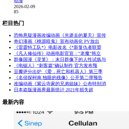
动漫
2026-02-09
85
栏目热门
恐怖悬疑漫画改编动画《光逝去的夏天》宣传
奇幻漫画《桃源暗鬼》宣布动画化 PV放出
《雷霆特工队*》电影改名《*新复仇者联盟
《凡人修仙传》动画电影官宣：“老魔”韩立
群像国漫《灵笼》：末日群像下的人性试炼与
《电锯人》“刺客篇”确认制作 官方发布预
豆瓣评分出炉 《爱，死亡和机器人》第三季
《名侦探柯南 独眼的残像》公开第二弹预告
改编动画《紫云寺家的兄弟姐妹》公布特别消
日本盗版漫画界最新统计 2021年损失超
最新内容