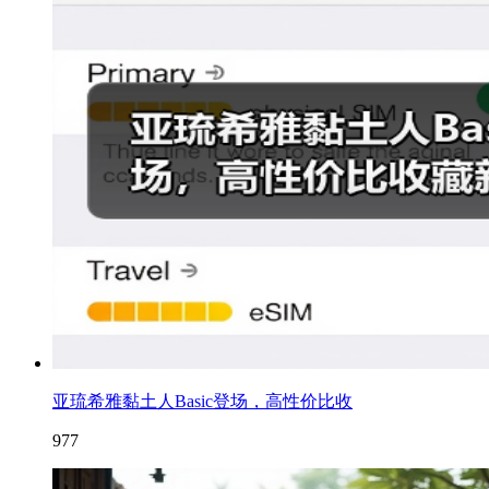
亚琉希雅黏土人Basic登场，高性价比收
977