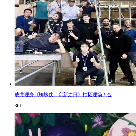
成龙现身《蜘蛛侠：崭新之日》拍摄现场！合
361