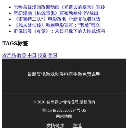
恐怖悬疑漫画改编动画《光逝去的夏天》宣传
奇幻漫画《桃源暗鬼》宣布动画化 PV放出
《雷霆特工队*》电影改名《*新复仇者联盟
《凡人修仙传》动画电影官宣：“老魔”韩立
群像国漫《灵笼》：末日群像下的人性试炼与
TAGS标签
农产品
政策
中日
投资
美国
最新资讯
游戏
动漫
电竞
手游
免责说明
© 2026 智穹界亦恬情报局 版权所有
鲁ICP备2025208294号-35
网站地图
友情链接：
微博