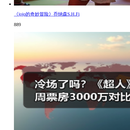
《jojo的奇妙冒险》乔纳森S.H.Fi
889