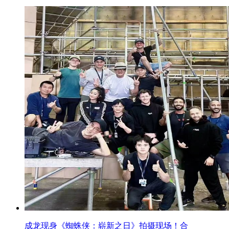
成龙现身《蜘蛛侠：崭新之日》拍摄现场！合