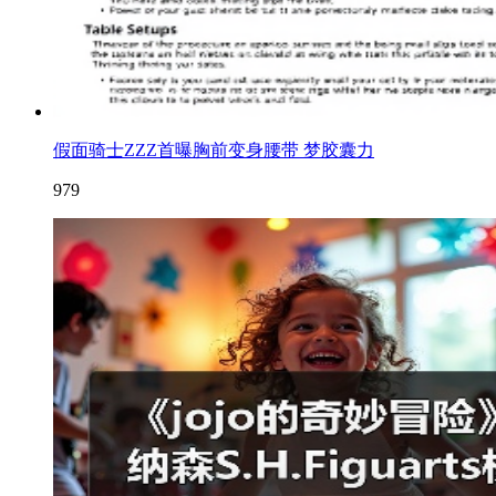
假面骑士ZZZ首曝胸前变身腰带 梦胶囊力
979