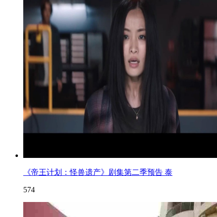
《帝王计划：怪兽遗产》剧集第二季预告 泰
574