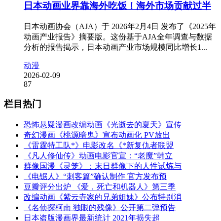
日本动画业界靠海外吃饭！海外市场贡献过半
日本动画协会（AJA）于 2026年2月4日 发布了《2025年
动画产业报告》摘要版。这份基于AJA全年调查与数据
分析的报告揭示，日本动画产业市场规模同比增长1...
动漫
2026-02-09
87
栏目热门
恐怖悬疑漫画改编动画《光逝去的夏天》宣传
奇幻漫画《桃源暗鬼》宣布动画化 PV放出
《雷霆特工队*》电影改名《*新复仇者联盟
《凡人修仙传》动画电影官宣：“老魔”韩立
群像国漫《灵笼》：末日群像下的人性试炼与
《电锯人》“刺客篇”确认制作 官方发布预
豆瓣评分出炉 《爱，死亡和机器人》第三季
改编动画《紫云寺家的兄弟姐妹》公布特别消
《名侦探柯南 独眼的残像》公开第二弹预告
日本盗版漫画界最新统计 2021年损失超