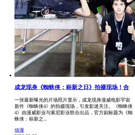
成龙现身《蜘蛛侠：崭新之日》拍摄现场！合
一张最新曝光的片场照片显示，成龙现身漫威电影宇宙
新作《蜘蛛侠4》的拍摄现场，引发影迷关注。《蜘蛛侠
4》由漫威影业与索尼影业联合出品，官方副标题为《蜘
蛛侠：崭新之...
动漫