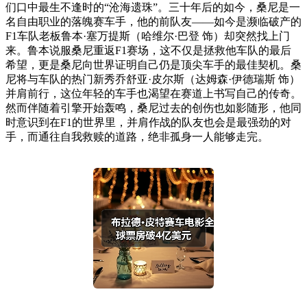
们口中最生不逢时的“沧海遗珠”。三十年后的如今，桑尼是一
名自由职业的落魄赛车手，他的前队友——如今是濒临破产的
F1车队老板鲁本·塞万提斯（哈维尔·巴登 饰）却突然找上门
来。鲁本说服桑尼重返F1赛场，这不仅是拯救他车队的最后
希望，更是桑尼向世界证明自己仍是顶尖车手的最佳契机。桑
尼将与车队的热门新秀乔舒亚·皮尔斯（达姆森·伊德瑞斯 饰）
并肩前行，这位年轻的车手也渴望在赛道上书写自己的传奇。
然而伴随着引擎开始轰鸣，桑尼过去的创伤也如影随形，他同
时意识到在F1的世界里，并肩作战的队友也会是最强劲的对
手，而通往自我救赎的道路，绝非孤身一人能够走完。