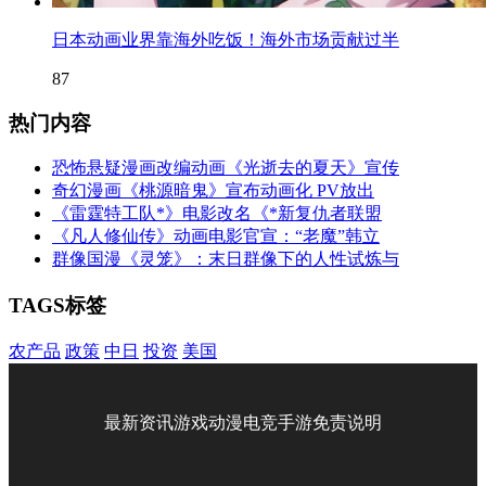
日本动画业界靠海外吃饭！海外市场贡献过半
87
热门内容
恐怖悬疑漫画改编动画《光逝去的夏天》宣传
奇幻漫画《桃源暗鬼》宣布动画化 PV放出
《雷霆特工队*》电影改名《*新复仇者联盟
《凡人修仙传》动画电影官宣：“老魔”韩立
群像国漫《灵笼》：末日群像下的人性试炼与
TAGS标签
农产品
政策
中日
投资
美国
最新资讯
游戏
动漫
电竞
手游
免责说明