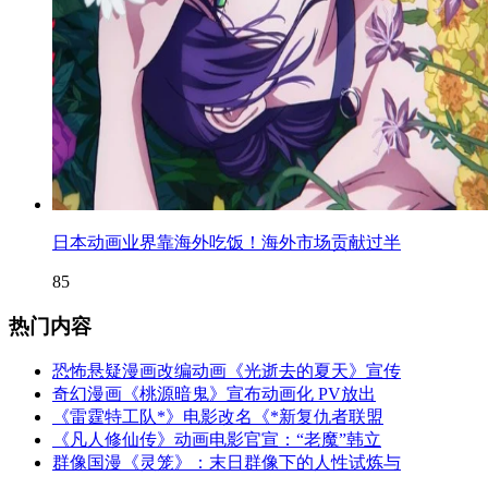
日本动画业界靠海外吃饭！海外市场贡献过半
85
热门内容
恐怖悬疑漫画改编动画《光逝去的夏天》宣传
奇幻漫画《桃源暗鬼》宣布动画化 PV放出
《雷霆特工队*》电影改名《*新复仇者联盟
《凡人修仙传》动画电影官宣：“老魔”韩立
群像国漫《灵笼》：末日群像下的人性试炼与