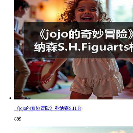
《jojo的奇妙冒险》乔纳森S.H.Fi
889