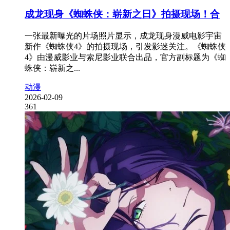
成龙现身《蜘蛛侠：崭新之日》拍摄现场！合
一张最新曝光的片场照片显示，成龙现身漫威电影宇宙
新作《蜘蛛侠4》的拍摄现场，引发影迷关注。《蜘蛛侠
4》由漫威影业与索尼影业联合出品，官方副标题为《蜘
蛛侠：崭新之...
动漫
2026-02-09
361