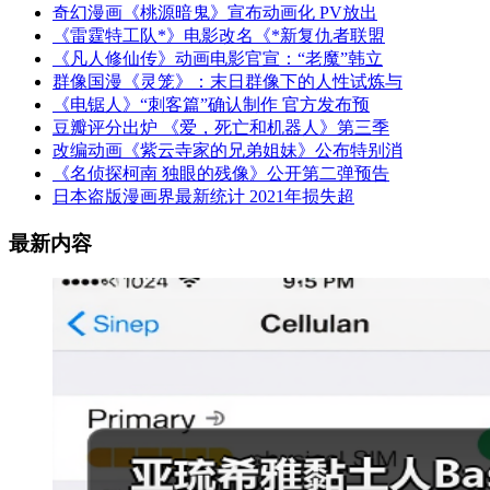
奇幻漫画《桃源暗鬼》宣布动画化 PV放出
《雷霆特工队*》电影改名《*新复仇者联盟
《凡人修仙传》动画电影官宣：“老魔”韩立
群像国漫《灵笼》：末日群像下的人性试炼与
《电锯人》“刺客篇”确认制作 官方发布预
豆瓣评分出炉 《爱，死亡和机器人》第三季
改编动画《紫云寺家的兄弟姐妹》公布特别消
《名侦探柯南 独眼的残像》公开第二弹预告
日本盗版漫画界最新统计 2021年损失超
最新内容