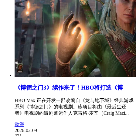
《博德之门3》续作来了！HBO将打造《博
HBO Max 正在开发一部改编自《龙与地下城》经典游戏
系列《博德之门》的电视剧。该项目将由《最后生还
者》电视剧的编剧兼运作人克雷格·麦辛（Craig Mazi...
动漫
2026-02-09
321