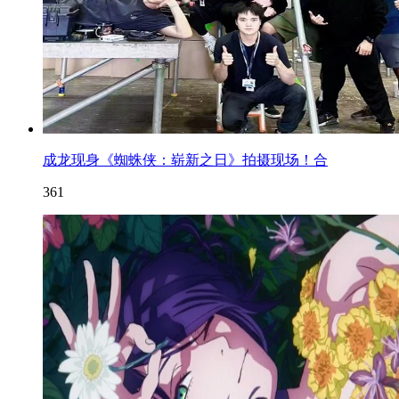
成龙现身《蜘蛛侠：崭新之日》拍摄现场！合
361