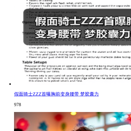
假面骑士ZZZ首曝胸前变身腰带 梦胶囊力
978