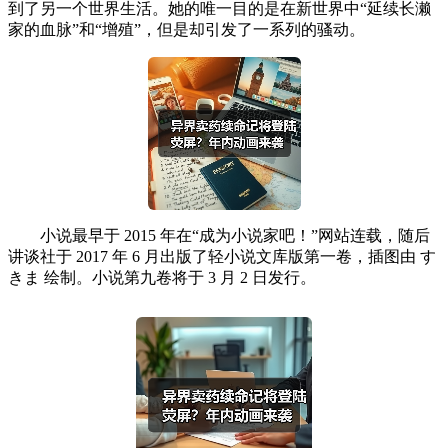
到了另一个世界生活。她的唯一目的是在新世界中“延续长濑
家的血脉”和“增殖”，但是却引发了一系列的骚动。
小说最早于 2015 年在“成为小说家吧！”网站连载，随后
讲谈社于 2017 年 6 月出版了轻小说文库版第一卷，插图由 す
きま 绘制。小说第九卷将于 3 月 2 日发行。