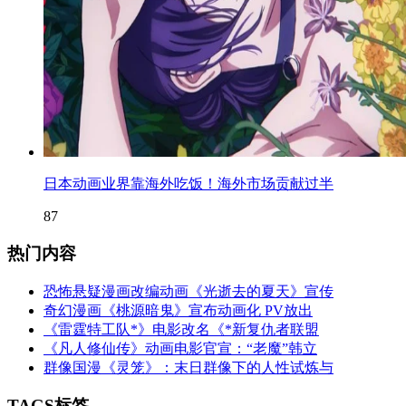
日本动画业界靠海外吃饭！海外市场贡献过半
87
热门内容
恐怖悬疑漫画改编动画《光逝去的夏天》宣传
奇幻漫画《桃源暗鬼》宣布动画化 PV放出
《雷霆特工队*》电影改名《*新复仇者联盟
《凡人修仙传》动画电影官宣：“老魔”韩立
群像国漫《灵笼》：末日群像下的人性试炼与
TAGS标签