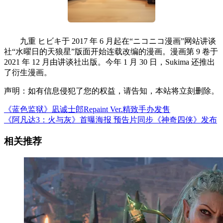
九重 ヒビキ于 2017 年 6 月起在“ニコニコ漫画”网站讲谈
社“水曜日的天狼星”版面开始连载改编的漫画。漫画第 9 卷于
2021 年 12 月由讲谈社出版。今年 1 月 30 日，Sukima 还推出
了衍生漫画。
声明：如有信息侵犯了您的权益，请告知，本站将立刻删除。
《蓝色监狱》凪诚士郎Repaint Ver.精致手办发售
《阿凡达3：火与灰》首曝海报 预告片同步《神奇四侠》发布
相关推荐