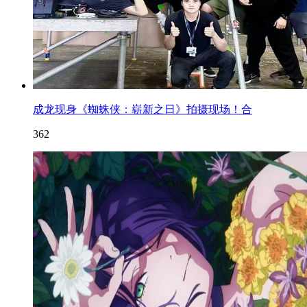
成龙现身《蜘蛛侠：崭新之日》拍摄现场！合
362