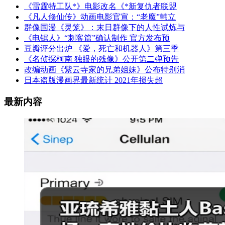
《雷霆特工队*》电影改名《*新复仇者联盟
《凡人修仙传》动画电影官宣：“老魔”韩立
群像国漫《灵笼》：末日群像下的人性试炼与
《电锯人》“刺客篇”确认制作 官方发布预
豆瓣评分出炉 《爱，死亡和机器人》第三季
《名侦探柯南 独眼的残像》公开第二弹预告
改编动画《紫云寺家的兄弟姐妹》公布特别消
日本盗版漫画界最新统计 2021年损失超
最新内容