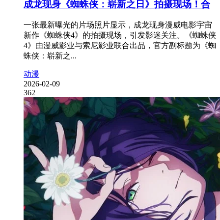
成龙现身《蜘蛛侠：崭新之日》拍摄现场！合
一张最新曝光的片场照片显示，成龙现身漫威电影宇宙
新作《蜘蛛侠4》的拍摄现场，引发影迷关注。《蜘蛛侠
4》由漫威影业与索尼影业联合出品，官方副标题为《蜘
蛛侠：崭新之...
动漫
2026-02-09
362