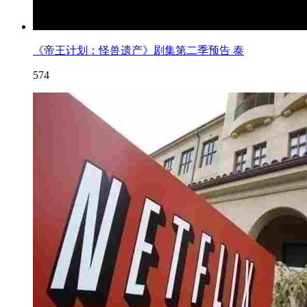
《帝王计划：怪兽遗产》剧集第二季预告 泰
574