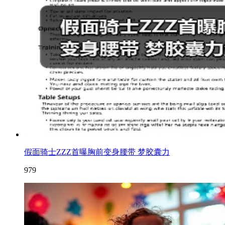
假面骑士ZZZ首曝胸前变身腰带 梦胶囊力
979