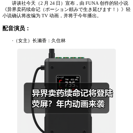
讲谈社今天（2 月 24 日）宣布，由 FUNA 创作的轻小说
《异界卖药续命记（ポーション頼みで生き延びます！）》轻
小说确认将改编为 TV 动画，并将于今年播出。
配音演员：
·（女主）长濑香：久住林