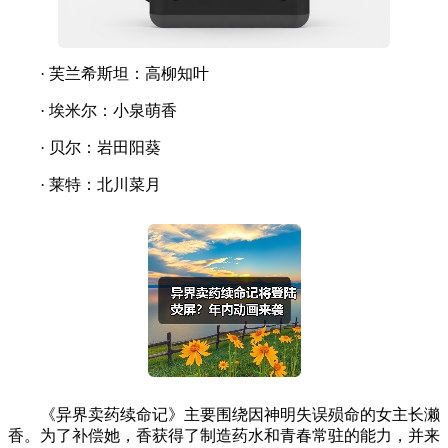
· 芙兰希斯坦：高柳知叶
· 埃米尔：小泉萌香
· 贝尔：岩田阳葵
· 莱特：北川菜月
《异界卖药续命记》主要围绕因神明失误殒命的女主长濑
香。为了补偿她，香获得了制造药水和青春常驻的能力，并来