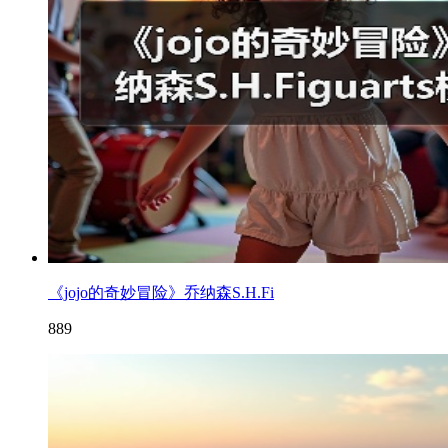
《jojo的奇妙冒险》乔纳森S.H.Fi
889