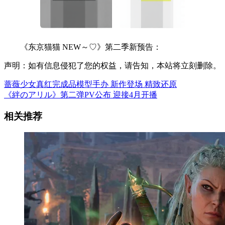
《东京猫猫 NEW～♡》第二季新预告：
声明：如有信息侵犯了您的权益，请告知，本站将立刻删除。
蔷薇少女真红完成品模型手办 新作登场 精致还原
《絆のアリル》第二弹PV公布 迎接4月开播
相关推荐