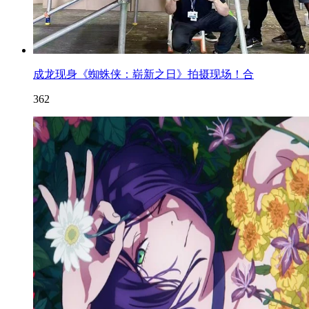
成龙现身《蜘蛛侠：崭新之日》拍摄现场！合
362