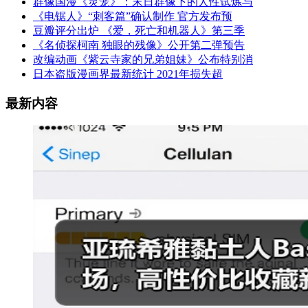
群像国漫《灵笼》：末日群像下的人性试炼与
《电锯人》“刺客篇”确认制作 官方发布预
豆瓣评分出炉 《爱，死亡和机器人》第三季
《名侦探柯南 独眼的残像》公开第二弹预告
改编动画《紫云寺家的兄弟姐妹》公布特别消
日本盗版漫画界最新统计 2021年损失超
最新内容