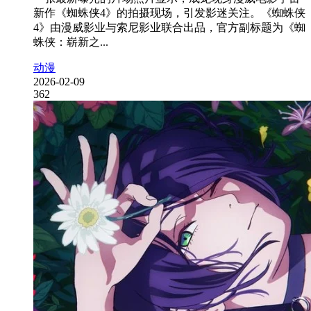
新作《蜘蛛侠4》的拍摄现场，引发影迷关注。《蜘蛛侠
4》由漫威影业与索尼影业联合出品，官方副标题为《蜘
蛛侠：崭新之...
动漫
2026-02-09
362