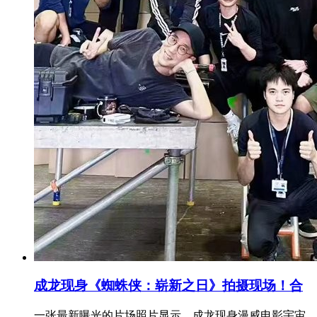
成龙现身《蜘蛛侠：崭新之日》拍摄现场！合
一张最新曝光的片场照片显示，成龙现身漫威电影宇宙