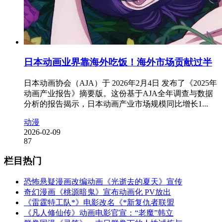
日本动画业界靠海外吃饭！海外市场贡献过半
日本动画协会（AJA）于 2026年2月4日 发布了《2025年
动画产业报告》摘要版。这份基于AJA全年调查与数据
分析的报告揭示，日本动画产业市场规模同比增长1...
动漫
2026-02-09
87
栏目热门
恐怖悬疑漫画改编动画《光逝去的夏天》宣传
奇幻漫画《桃源暗鬼》宣布动画化 PV放出
《雷霆特工队*》电影改名《*新复仇者联盟
《凡人修仙传》动画电影官宣：“老魔”韩立