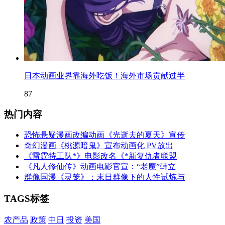
日本动画业界靠海外吃饭！海外市场贡献过半
87
热门内容
恐怖悬疑漫画改编动画《光逝去的夏天》宣传
奇幻漫画《桃源暗鬼》宣布动画化 PV放出
《雷霆特工队*》电影改名《*新复仇者联盟
《凡人修仙传》动画电影官宣：“老魔”韩立
群像国漫《灵笼》：末日群像下的人性试炼与
TAGS标签
农产品
政策
中日
投资
美国