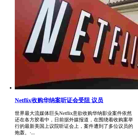
Netflix收购华纳案听证会受阻 议员
世界最大流媒体巨头Netflix意欲收购华纳影业案件依然
还在各方胶着中，日前据外媒报道，在围绕着收购案举
行的最新美国上议院听证会上，案件遭到了多位议员的
炮轰。·...