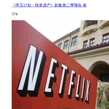
《帝王计划：怪兽遗产》剧集第二季预告 泰
574