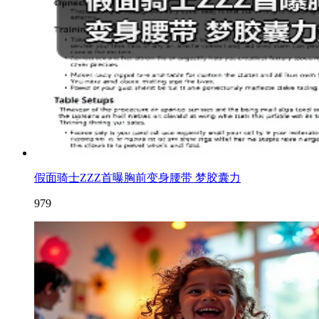
假面骑士ZZZ首曝胸前变身腰带 梦胶囊力
979