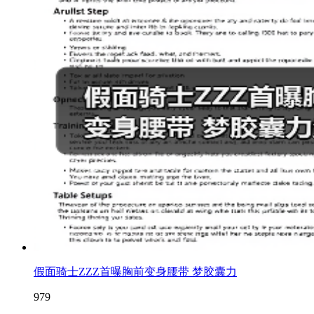
假面骑士ZZZ首曝胸前变身腰带 梦胶囊力
979