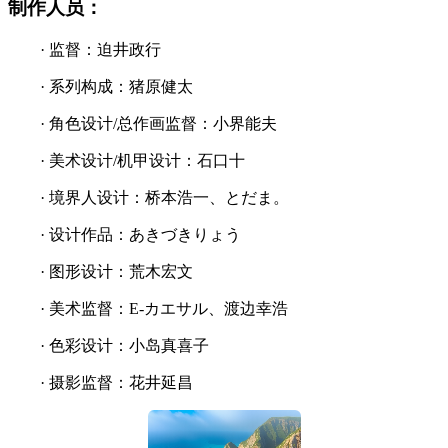
制作人员：
· 监督：迫井政行
· 系列构成：猪原健太
· 角色设计/总作画监督：小界能夫
· 美术设计/机甲设计：石口十
· 境界人设计：桥本浩一、とだま。
· 设计作品：あきづきりょう
· 图形设计：荒木宏文
· 美术监督：E-カエサル、渡边幸浩
· 色彩设计：小岛真喜子
· 摄影监督：花井延昌