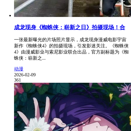
成龙现身《蜘蛛侠：崭新之日》拍摄现场！合
一张最新曝光的片场照片显示，成龙现身漫威电影宇宙
新作《蜘蛛侠4》的拍摄现场，引发影迷关注。《蜘蛛侠
4》由漫威影业与索尼影业联合出品，官方副标题为《蜘
蛛侠：崭新之...
动漫
2026-02-09
361