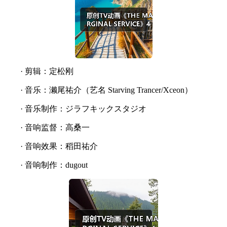
· 剪辑：定松刚
· 音乐：濑尾祐介（艺名 Starving Trancer/Xceon）
· 音乐制作：ジラフキックスタジオ
· 音响监督：高桑一
· 音响效果：稻田祐介
· 音响制作：dugout