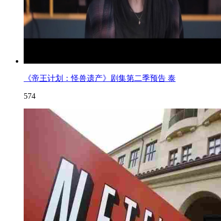
《帝王计划：怪兽遗产》剧集第二季预告 泰
574