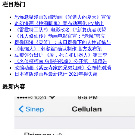
栏目热门
恐怖悬疑漫画改编动画《光逝去的夏天》宣传
奇幻漫画《桃源暗鬼》宣布动画化 PV放出
《雷霆特工队*》电影改名《*新复仇者联盟
《凡人修仙传》动画电影官宣：“老魔”韩立
群像国漫《灵笼》：末日群像下的人性试炼与
《电锯人》“刺客篇”确认制作 官方发布预
豆瓣评分出炉 《爱，死亡和机器人》第三季
《名侦探柯南 独眼的残像》公开第二弹预告
改编动画《紫云寺家的兄弟姐妹》公布特别消
日本盗版漫画界最新统计 2021年损失超
最新内容