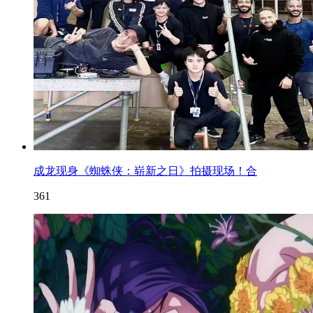
成龙现身《蜘蛛侠：崭新之日》拍摄现场！合
361