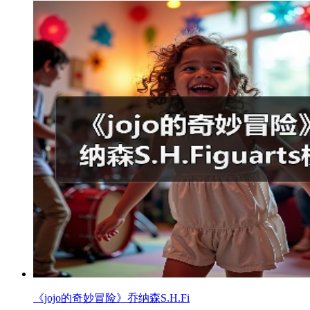
《jojo的奇妙冒险》乔纳森S.H.Fi