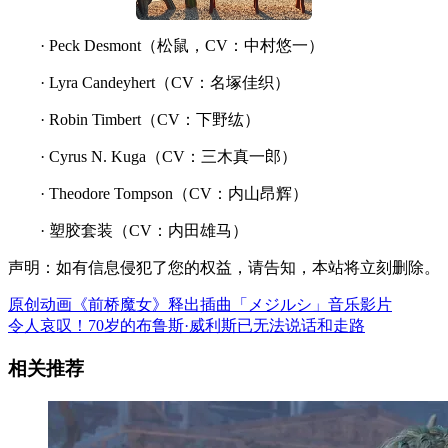
· Peck Desmont（松鼠，CV：中村悠一）
· Lyra Candeyhert（CV：名塚佳织）
· Robin Timbert（CV：下野纮）
· Cyrus N. Kuga（CV：三木真一郎）
· Theodore Tompson（CV：内山昂辉）
· 塑胶套装（CV：内田雄马）
声明：如有信息侵犯了您的权益，请告知，本站将立刻删除。
原创动画《前桥魔女》释出插曲「メジルシ」音乐影片
令人哀叹！70岁的布鲁斯·威利斯已无法说话和走路
相关推荐