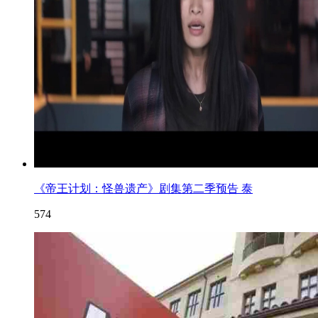
《帝王计划：怪兽遗产》剧集第二季预告 泰
574