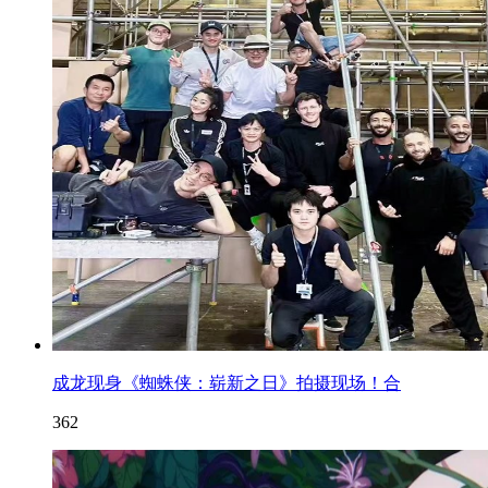
成龙现身《蜘蛛侠：崭新之日》拍摄现场！合
362