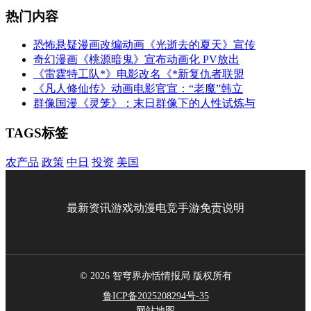
热门内容
恐怖悬疑漫画改编动画《光逝去的夏天》宣传
奇幻漫画《桃源暗鬼》宣布动画化 PV放出
《雷霆特工队*》电影改名《*新复仇者联盟
《凡人修仙传》动画电影官宣：“老魔”韩立
群像国漫《灵笼》：末日群像下的人性试炼与
TAGS标签
农产品
政策
中日
投资
美国
最新资讯
游戏
动漫
电竞
手游
免责说明
© 2026 智穹界亦恬情报局 版权所有
鲁ICP备2025208294号-35
网站地图