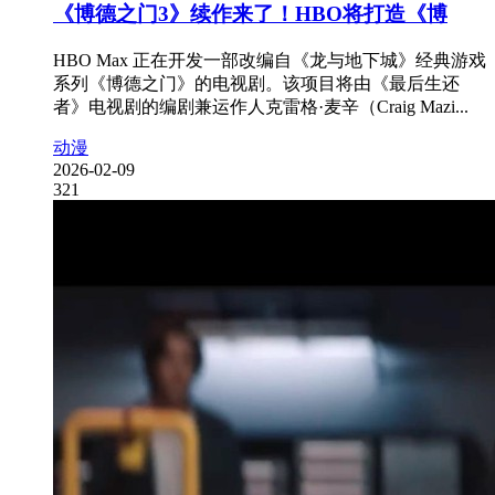
《博德之门3》续作来了！HBO将打造《博
HBO Max 正在开发一部改编自《龙与地下城》经典游戏
系列《博德之门》的电视剧。该项目将由《最后生还
者》电视剧的编剧兼运作人克雷格·麦辛（Craig Mazi...
动漫
2026-02-09
321