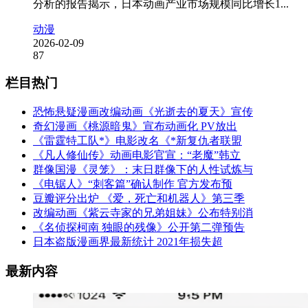
分析的报告揭示，日本动画产业市场规模同比增长1...
动漫
2026-02-09
87
栏目热门
恐怖悬疑漫画改编动画《光逝去的夏天》宣传
奇幻漫画《桃源暗鬼》宣布动画化 PV放出
《雷霆特工队*》电影改名《*新复仇者联盟
《凡人修仙传》动画电影官宣：“老魔”韩立
群像国漫《灵笼》：末日群像下的人性试炼与
《电锯人》“刺客篇”确认制作 官方发布预
豆瓣评分出炉 《爱，死亡和机器人》第三季
改编动画《紫云寺家的兄弟姐妹》公布特别消
《名侦探柯南 独眼的残像》公开第二弹预告
日本盗版漫画界最新统计 2021年损失超
最新内容