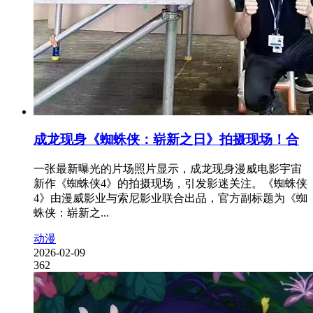
成龙现身《蜘蛛侠：崭新之日》拍摄现场！合
一张最新曝光的片场照片显示，成龙现身漫威电影宇宙
新作《蜘蛛侠4》的拍摄现场，引发影迷关注。《蜘蛛侠
4》由漫威影业与索尼影业联合出品，官方副标题为《蜘
蛛侠：崭新之...
动漫
2026-02-09
362