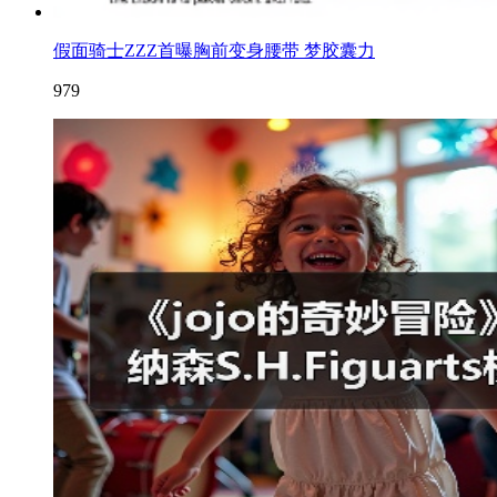
假面骑士ZZZ首曝胸前变身腰带 梦胶囊力
979