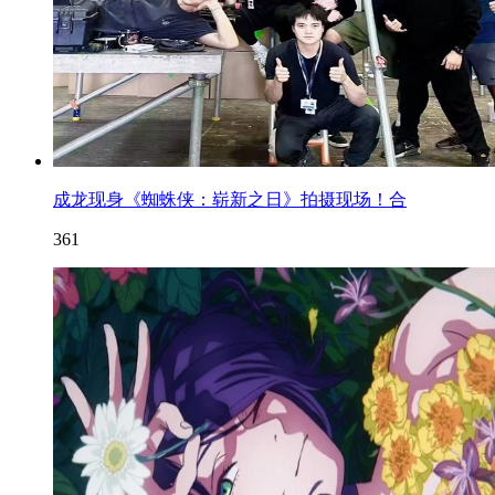
成龙现身《蜘蛛侠：崭新之日》拍摄现场！合
361