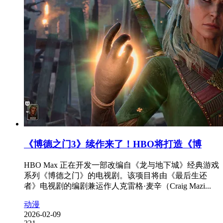
《博德之门3》续作来了！HBO将打造《博
HBO Max 正在开发一部改编自《龙与地下城》经典游戏
系列《博德之门》的电视剧。该项目将由《最后生还
者》电视剧的编剧兼运作人克雷格·麦辛（Craig Mazi...
动漫
2026-02-09