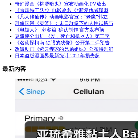
奇幻漫画《桃源暗鬼》宣布动画化 PV放出
《雷霆特工队*》电影改名《*新复仇者联盟
《凡人修仙传》动画电影官宣：“老魔”韩立
群像国漫《灵笼》：末日群像下的人性试炼与
《电锯人》“刺客篇”确认制作 官方发布预
豆瓣评分出炉 《爱，死亡和机器人》第三季
《名侦探柯南 独眼的残像》公开第二弹预告
改编动画《紫云寺家的兄弟姐妹》公布特别消
日本盗版漫画界最新统计 2021年损失超
最新内容