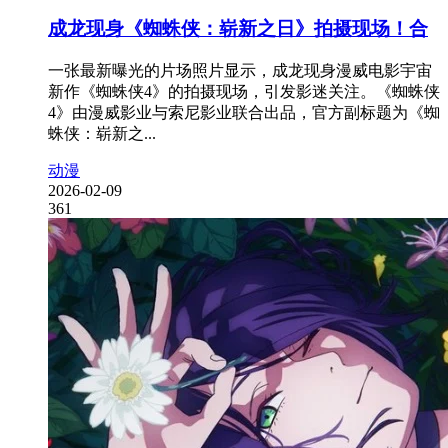
成龙现身《蜘蛛侠：崭新之日》拍摄现场！合
一张最新曝光的片场照片显示，成龙现身漫威电影宇宙
新作《蜘蛛侠4》的拍摄现场，引发影迷关注。《蜘蛛侠
4》由漫威影业与索尼影业联合出品，官方副标题为《蜘
蛛侠：崭新之...
动漫
2026-02-09
361