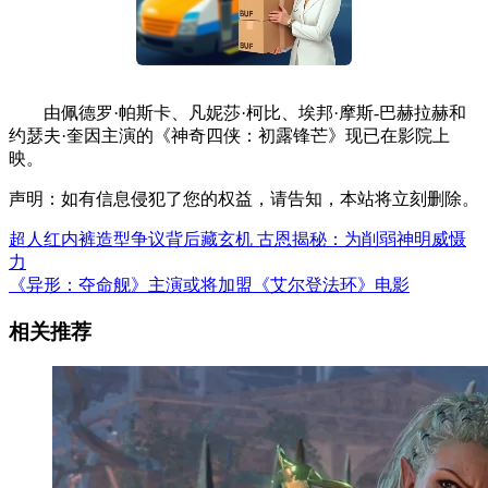
由佩德罗·帕斯卡、凡妮莎·柯比、埃邦·摩斯-巴赫拉赫和
约瑟夫·奎因主演的《神奇四侠：初露锋芒》现已在影院上
映。
声明：如有信息侵犯了您的权益，请告知，本站将立刻删除。
超人红内裤造型争议背后藏玄机 古恩揭秘：为削弱神明威慑
力
《异形：夺命舰》主演或将加盟《艾尔登法环》电影
相关推荐