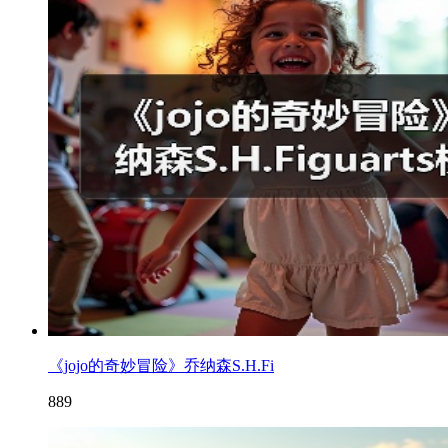
《jojo的奇妙冒险》乔纳森S.H.Fi
889