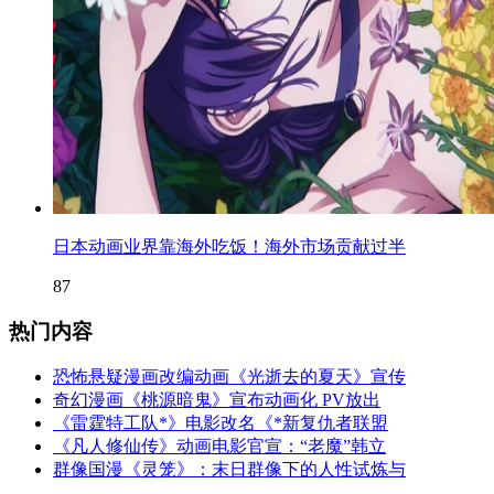
日本动画业界靠海外吃饭！海外市场贡献过半
87
热门内容
恐怖悬疑漫画改编动画《光逝去的夏天》宣传
奇幻漫画《桃源暗鬼》宣布动画化 PV放出
《雷霆特工队*》电影改名《*新复仇者联盟
《凡人修仙传》动画电影官宣：“老魔”韩立
群像国漫《灵笼》：末日群像下的人性试炼与