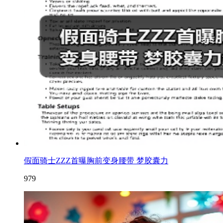
假面骑士ZZZ首曝胸前变身腰带 梦胶囊力
979