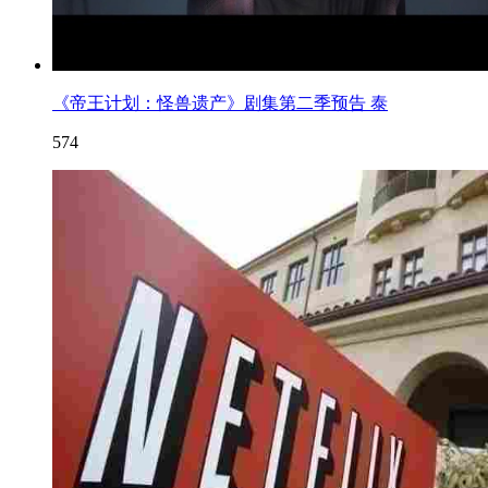
《帝王计划：怪兽遗产》剧集第二季预告 泰
574