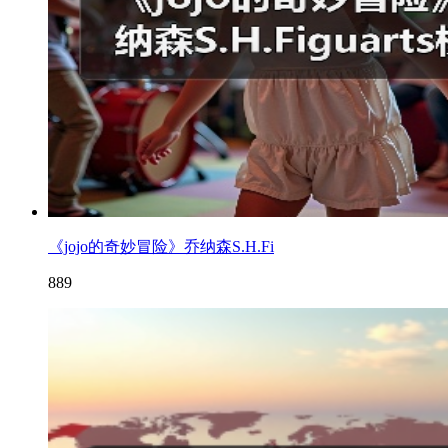
《jojo的奇妙冒险》乔纳森S.H.Fi
889