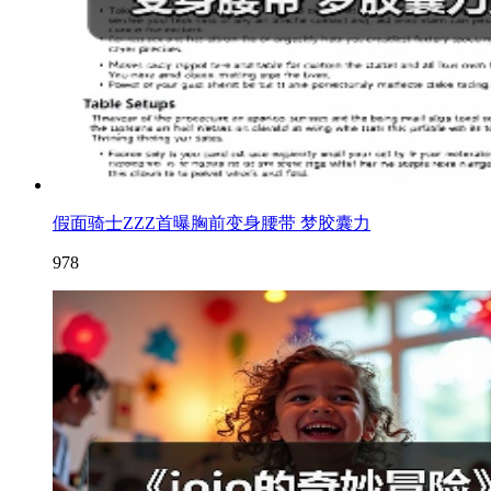
假面骑士ZZZ首曝胸前变身腰带 梦胶囊力
978