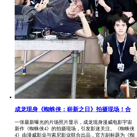
成龙现身《蜘蛛侠：崭新之日》拍摄现场！合
一张最新曝光的片场照片显示，成龙现身漫威电影宇宙
新作《蜘蛛侠4》的拍摄现场，引发影迷关注。《蜘蛛侠
4》由漫威影业与索尼影业联合出品，官方副标题为《蜘