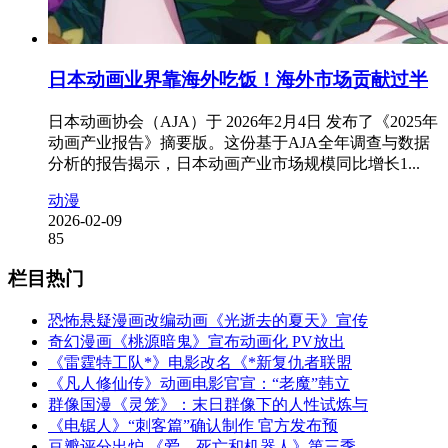
日本动画业界靠海外吃饭！海外市场贡献过半
日本动画协会（AJA）于 2026年2月4日 发布了《2025年
动画产业报告》摘要版。这份基于AJA全年调查与数据
分析的报告揭示，日本动画产业市场规模同比增长1...
动漫
2026-02-09
85
栏目热门
恐怖悬疑漫画改编动画《光逝去的夏天》宣传
奇幻漫画《桃源暗鬼》宣布动画化 PV放出
《雷霆特工队*》电影改名《*新复仇者联盟
《凡人修仙传》动画电影官宣：“老魔”韩立
群像国漫《灵笼》：末日群像下的人性试炼与
《电锯人》“刺客篇”确认制作 官方发布预
豆瓣评分出炉 《爱，死亡和机器人》第三季