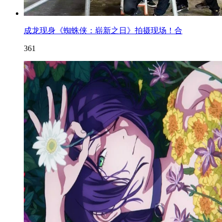
成龙现身《蜘蛛侠：崭新之日》拍摄现场！合
361