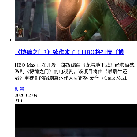
《博德之门3》续作来了！HBO将打造《博
HBO Max 正在开发一部改编自《龙与地下城》经典游戏
系列《博德之门》的电视剧。该项目将由《最后生还
者》电视剧的编剧兼运作人克雷格·麦辛（Craig Mazi...
动漫
2026-02-09
319