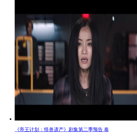
《帝王计划：怪兽遗产》剧集第二季预告 泰