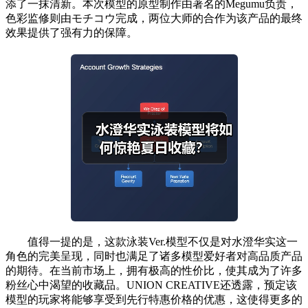
添了一抹清新。本次模型的原型制作由著名的Megumu负责，
色彩监修则由モチコウ完成，两位大师的合作为该产品的最终
效果提供了强有力的保障。
值得一提的是，这款泳装Ver.模型不仅是对水澄华实这一
角色的完美呈现，同时也满足了诸多模型爱好者对高品质产品
的期待。在当前市场上，拥有极高的性价比，使其成为了许多
粉丝心中渴望的收藏品。UNION CREATIVE还透露，预定该
模型的玩家将能够享受到先行特惠价格的优惠，这使得更多的