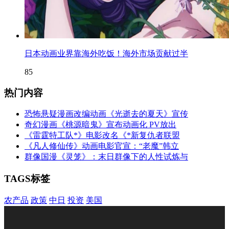
日本动画业界靠海外吃饭！海外市场贡献过半
85
热门内容
恐怖悬疑漫画改编动画《光逝去的夏天》宣传
奇幻漫画《桃源暗鬼》宣布动画化 PV放出
《雷霆特工队*》电影改名《*新复仇者联盟
《凡人修仙传》动画电影官宣：“老魔”韩立
群像国漫《灵笼》：末日群像下的人性试炼与
TAGS标签
农产品
政策
中日
投资
美国