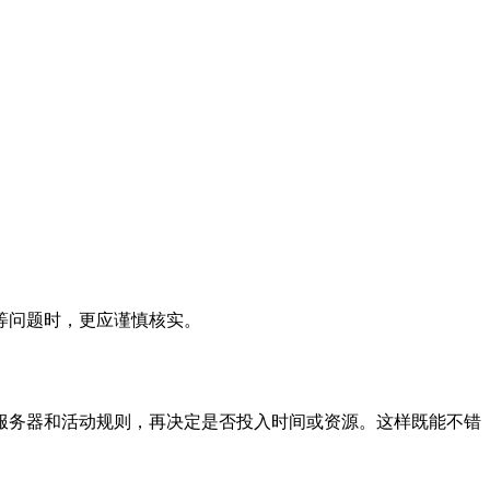
等问题时，更应谨慎核实。
服务器和活动规则，再决定是否投入时间或资源。这样既能不错