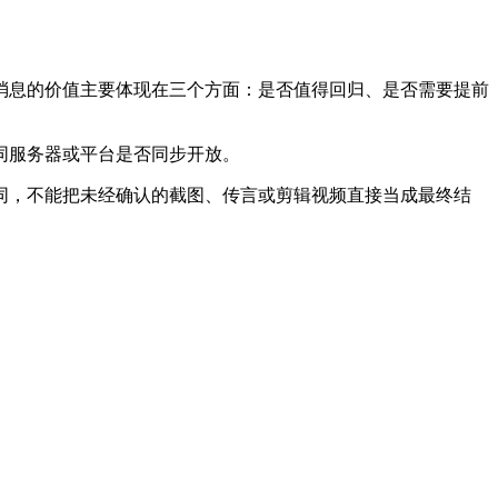
消息的价值主要体现在三个方面：是否值得回归、是否需要提前
同服务器或平台是否同步开放。
同，不能把未经确认的截图、传言或剪辑视频直接当成最终结