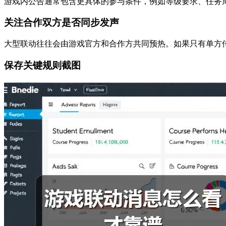
游戏内公告通常包含更具体的参与条件，例如等级要求、任务
关注合作双方是否同步发声
大型联动往往会由游戏官方和合作方共同预热。如果只有单方
保存关键规则截图