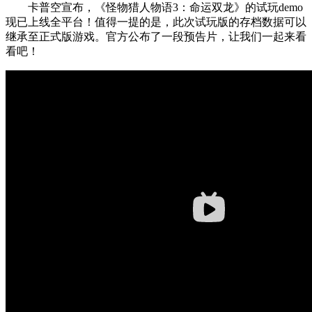
卡普空宣布，《怪物猎人物语3：命运双龙》的试玩demo
现已上线全平台！值得一提的是，此次试玩版的存档数据可以
继承至正式版游戏。官方公布了一段预告片，让我们一起来看
看吧！