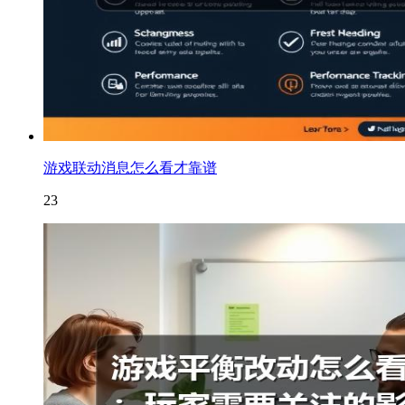
游戏联动消息怎么看才靠谱
23