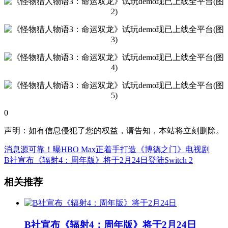
0
声明：如有信息侵犯了您的权益，请告知，本站将立刻删除。
消息源可靠！曝HBO Max正着手打造《博德之门》电视剧
B社宣布《辐射4：周年版》将于2月24日登陆Switch 2
相关推荐
B社宣布《辐射4：周年版》将于2月24日