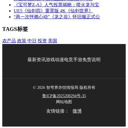
《宝可梦Z-A》人气投票揭晓：喷火龙与宝
UE5《仙剑四》重置版 4K《仙剑世界》
“再一次怦燃心动”《龙之谷》怀旧服正式公
TAGS标签
农产品
政策
中日
投资
美国
最新资讯
游戏
动漫
电竞
手游
免责说明
© 2026 智穹界亦恬情报局 版权所有
鲁ICP备2025208294号-35
网站地图
友情链接：
微博