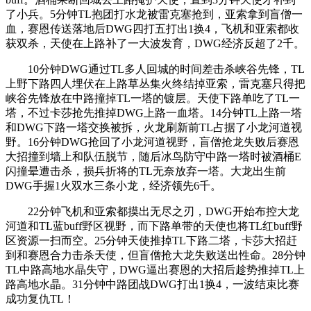
了小兵。5分钟TL抱团打水龙被雷克塞抢到，亚索拿到盲僧一
血，赛恩传送落地后DWG四打五打出1换4，飞机和亚索都收
获双杀，天使在上路补了一大波发育，DWG经济反超了2千。
10分钟DWG通过TL多人回城的时间差击杀峡谷先锋，TL
上野下路四人埋伏在上路草丛集火终结掉亚索，雷克塞只得把
峡谷先锋放在中路撞掉TL一塔的镀层。天使下路单吃了TL一
塔，不过卡莎抢先推掉DWG上路一血塔。14分钟TL上路一塔
和DWG下路一塔交换被拆，火龙刷新前TL占据了小龙河道视
野。16分钟DWG抢回了小龙河道视野，盲僧抢龙失败后赛恩
大招撞到墙上和队伍脱节，随后冰鸟防守中路一塔时被酒桶E
闪撞晕遭击杀，损兵折将的TL无奈放弃一塔。大龙出生前
DWG手握1火双水三条小龙，经济领先6千。
22分钟飞机和亚索都摸出无尽之刃，DWG开始布控大龙
河道和TL蓝buff野区视野，而下路单带的天使也将TL红buff野
区资源一扫而空。25分钟天使推掉TL下路二塔，卡莎大招赶
到和赛恩合力击杀天使，但盲僧抢大龙失败送出性命。28分钟
TL中路高地水晶失守，DWG逼出赛恩的大招后趁势推掉TL上
路高地水晶。31分钟中路团战DWG打出1换4，一波结束比赛
成功复仇TL！