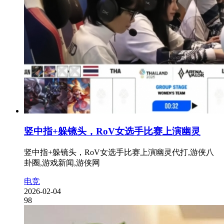
竖中指+躲镜头，RoV女选手比赛上演幽灵
竖中指+躲镜头，RoV女选手比赛上演幽灵代打,游侠八
卦圈,游戏新闻,游侠网
电竞
2026-02-04
98