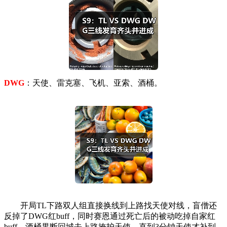
DWG
：天使、雷克塞、飞机、亚索、酒桶。
开局TL下路双人组直接换线到上路找天使对线，盲僧还
反掉了DWG红buff，同时赛恩通过死亡后的被动吃掉自家红
buff。酒桶果断回城去上路掩护天使，直到3分钟天使才补到