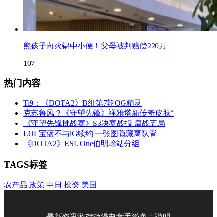
熊孩子向火锅中小便！父母被判赔偿220万
107
热门内容
Ti9：《DOTA2》B组第7轮OG精灵
克苏鲁风？《守望先锋》禅雅塔新传奇皮肤“
《守望先锋挑战赛》S3决赛战报 鏖战五局
LOL宝蓝不与iG续约 一张图隐藏离队背
《DOTA2》ESL One伯明翰站分组
TAGS标签
农产品
政策
中日
投资
美国
最新资讯
游戏
动漫
电竞
手游
免责说明