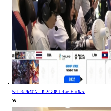
竖中指+躲镜头，RoV女选手比赛上演幽灵
98