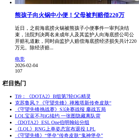
熊孩子向火锅中小便！父母被判赔偿220万
近日，之前海底捞火锅被熊孩子小便事件一审判决结
束，法院判决两名未成年人及其监护人向海底捞公司公
开赔礼道歉，同时由监护人赔偿海底捞经济损失共计220
万元。除经济赔...
电竞
2026-02-04
107
栏目热门
Ti9：《DOTA2》B组第7轮OG精灵
克苏鲁风？《守望先锋》禅雅塔新传奇皮肤“
《守望先锋挑战赛》S3决赛战报 鏖战五局
LOL宝蓝不与iG续约 一张图隐藏离队背
《DOTA2》ESL One伯明翰站分组
《LOL》RNG上单姿态宣布退役 LPL
《守望先锋》“堡垒”传奇皮肤“鬼神堡垒”