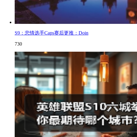
S9：悲情选手Caps赛后更推：Doin
730