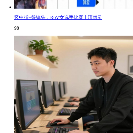
竖中指+躲镜头，RoV女选手比赛上演幽灵
98