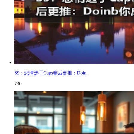
S9：悲情选手Caps赛后更推：Doin
730