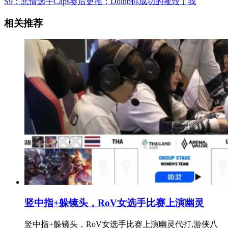
S9：悲情选手Caps赛后更推：Doinb你成功的摧毁了我
相关推荐
竖中指+躲镜头，RoV女选手比赛上演幽灵
竖中指+躲镜头，RoV女选手比赛上演幽灵代打,游侠八