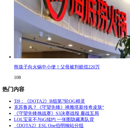
熊孩子向火锅中小便！父母被判赔偿220万
108
热门内容
Ti9：《DOTA2》B组第7轮OG精灵
克苏鲁风？《守望先锋》禅雅塔新传奇皮肤“
《守望先锋挑战赛》S3决赛战报 鏖战五局
LOL宝蓝不与iG续约 一张图隐藏离队背
《DOTA2》ESL One伯明翰站分组