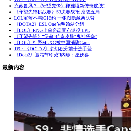
克苏鲁风？《守望先锋》禅雅塔新传奇皮肤“
《守望先锋挑战赛》S3决赛战报 鏖战五局
LOL宝蓝不与iG续约 一张图隐藏离队背
《DOTA2》ESL One伯明翰站分组
《LOL》RNG上单姿态宣布退役 LPL
《守望先锋》“堡垒”传奇皮肤“鬼神堡垒”
《LOL》打野MLXG被中国消防Gank
Ti9：《DOTA2》梦幻积分前十选手登
《Dota2》迎霜节珍藏II内容：巫妖喜
最新内容