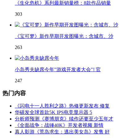
《生化危机》系列最新销量榜：8款作品销量
303
《宝可梦》新作早期开发图曝光：含城市、沙
263
小岛秀夫缺席今年"游戏开发者大会"! 官
247
热门内容
《闪电十一人胜利之路》热修更新发布 修复
华硕发全球首款5K IPS电竞显示器 5
分析师预测《赛博朋克》续作还要至少五年才
《全面战争：战锤40K》开发者视频 新情
真人影游《荒岛求生：逃出美女岛》发售 好