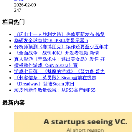
2026-02-09
247
栏目热门
《闪电十一人胜利之路》热修更新发布 修复
华硕发全球首款5K IPS电竞显示器 5
分析师预测《赛博朋克》续作还要至少五年才
《全面战争：战锤40K》开发者视频 新情
真人影游《荒岛求生：逃出美女岛》发售 好
横板动作游戏《SiNiSistar2》宣
游戏七日薄：《魅魔的游戏》《普力多 普力
《刺客信条：英灵殿》Steam当前在线超
《Dreadway》登陆Steam 末日
顽皮狗新作数量锐减：从PS3高产到PS5
最新内容