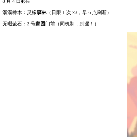
8 月 4 日必囤：
溜溜橡木：灵橡
森林
（日限 1 次 ×3，早 6 点刷新）
无暇萤石：2 号
家园
门前（同机制，别漏！）