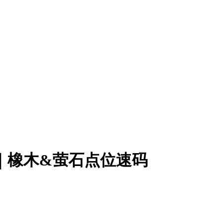
南｜橡木&萤石点位速码