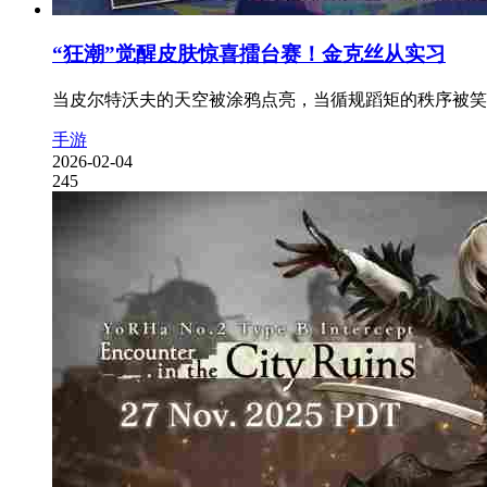
“狂潮”觉醒皮肤惊喜擂台赛！金克丝从实习
当皮尔特沃夫的天空被涂鸦点亮，当循规蹈矩的秩序被笑声
手游
2026-02-04
245