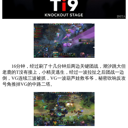
16分钟，经过刷了十几分钟后两边关键团战，潮汐跳大但
老鹿的T没有接上，小精灵逃生，经过一波拉扯之后团战一边
倒，VG连续三波被抓，VG一波葫芦娃救爷爷，秘密吹响反攻
号角推掉VG的中路二塔。