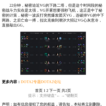
22分钟，秘密迫近VG的下路二塔，但是这个时间段的秘
密战斗力实在是太强，VG开雾想要强秒飞机，这正是中了秘
密的计策，秘密一波反打突然爆发团灭VG，连破掉VG的中下
两路。之后亡命一搏，拉比克偷到潮汐大招让VG心灰意冷，
直接敲出GG。
更多内容：
DOTA2专题
DOTA2论坛
首页
1 2
下一页
共2页
提示：支持键盘“← →”键翻页
声明：如有信息侵犯了您的权益，请告知，本站将立刻删除。