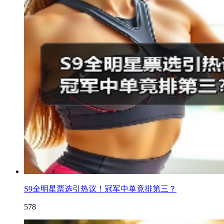
S9全明星票选引热议！冠军中单竟排第三？
578