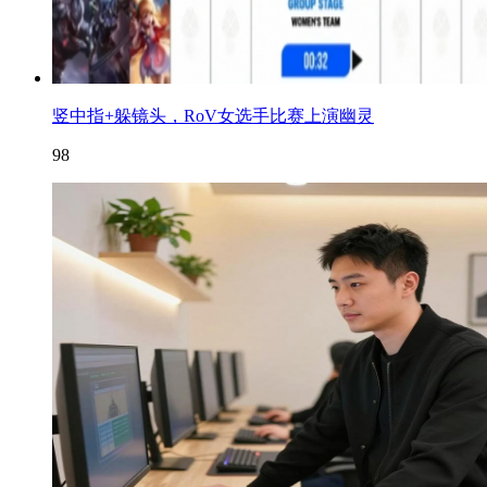
竖中指+躲镜头，RoV女选手比赛上演幽灵
98