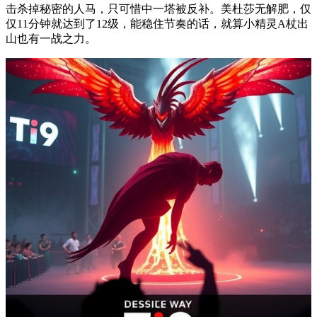
击杀掉秘密的人马，只可惜中一塔被反补。美杜莎无解肥，仅
仅11分钟就达到了12级，能稳住节奏的话，就算小精灵A杖出
山也有一战之力。