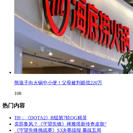
熊孩子向火锅中小便！父母被判赔偿220万
108
热门内容
Ti9：《DOTA2》B组第7轮OG精灵
克苏鲁风？《守望先锋》禅雅塔新传奇皮肤“
《守望先锋挑战赛》S3决赛战报 鏖战五局