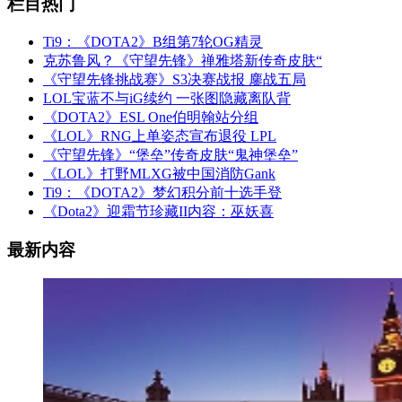
栏目热门
Ti9：《DOTA2》B组第7轮OG精灵
克苏鲁风？《守望先锋》禅雅塔新传奇皮肤“
《守望先锋挑战赛》S3决赛战报 鏖战五局
LOL宝蓝不与iG续约 一张图隐藏离队背
《DOTA2》ESL One伯明翰站分组
《LOL》RNG上单姿态宣布退役 LPL
《守望先锋》“堡垒”传奇皮肤“鬼神堡垒”
《LOL》打野MLXG被中国消防Gank
Ti9：《DOTA2》梦幻积分前十选手登
《Dota2》迎霜节珍藏II内容：巫妖喜
最新内容