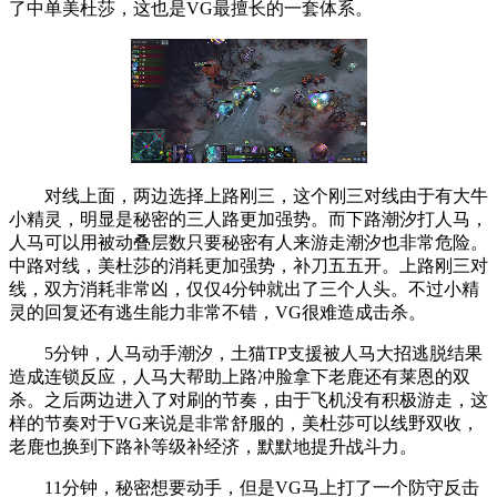
了中单美杜莎，这也是VG最擅长的一套体系。
对线上面，两边选择上路刚三，这个刚三对线由于有大牛
小精灵，明显是秘密的三人路更加强势。而下路潮汐打人马，
人马可以用被动叠层数只要秘密有人来游走潮汐也非常危险。
中路对线，美杜莎的消耗更加强势，补刀五五开。上路刚三对
线，双方消耗非常凶，仅仅4分钟就出了三个人头。不过小精
灵的回复还有逃生能力非常不错，VG很难造成击杀。
5分钟，人马动手潮汐，土猫TP支援被人马大招逃脱结果
造成连锁反应，人马大帮助上路冲脸拿下老鹿还有莱恩的双
杀。之后两边进入了对刷的节奏，由于飞机没有积极游走，这
样的节奏对于VG来说是非常舒服的，美杜莎可以线野双收，
老鹿也换到下路补等级补经济，默默地提升战斗力。
11分钟，秘密想要动手，但是VG马上打了一个防守反击