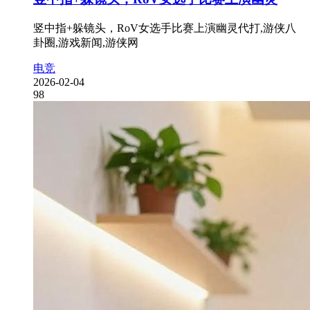
竖中指+躲镜头，RoV女选手比赛上演幽灵代打,游侠八
卦圈,游戏新闻,游侠网
电竞
2026-02-04
98