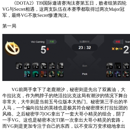
《DOTA2》TI9国际邀请赛淘汰赛第五日，败者组第四轮
VG与Secret相遇，这两支队伍在本赛季都取得过两次Major冠
军，最终VG不敌Secret惨遭淘汰。
第一局
VG前两手拿下了老鹿潮汐，秘密则是先出了双酱油，大
牛拉比克，作为鸭脖子的绝活拉比克这局有潮汐的情况下舞台
非常大，大牛则是当前五号位版本大热门。秘密第三手出的半
人马，一个偏向拉扯的英雄也是极其符合秘密擅长打拉扯团的
风格。之后秘密学习OG拿出了一套大哥小精灵的组合，阴了
一手VG。这也是秘密本次TI第一次拿出大哥小精灵的套路，
而VG则是更加专注于自己的东西，以不变应万变求稳地拿出