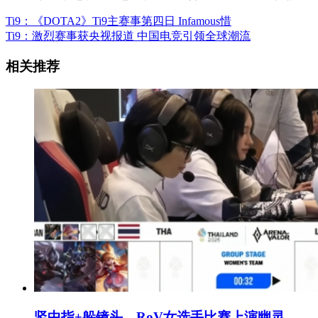
Ti9：《DOTA2》Ti9主赛事第四日 Infamous惜
Ti9：激烈赛事获央视报道 中国电竞引领全球潮流
相关推荐
竖中指+躲镜头，RoV女选手比赛上演幽灵