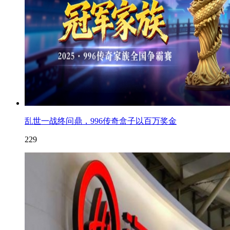
乱世一战终问鼎，996传奇盒子以百万奖金
229