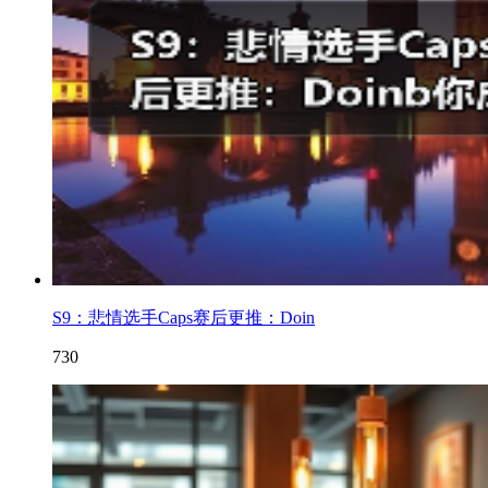
S9：悲情选手Caps赛后更推：Doin
730